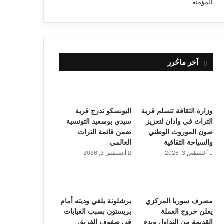
آخر ماحُرر
وزارة الثقافة تتسلم قرية
اليونسكو تدرج قرية
التراث في وادان لتعزيز
سيدي بوسعيد التونسية
صون الموروث الوطني
ضمن قائمة التراث
والسياحة الثقافية
العالمي
أغسطس 3, 2026
أغسطس 3, 2026
مصرف سوريا المركزي
برشلونة يلغي وديته أمام
يعلن خروج العملة
بريستون بسبب الغيابات
القديمة من التداول وبدء
في صفوف الفريق