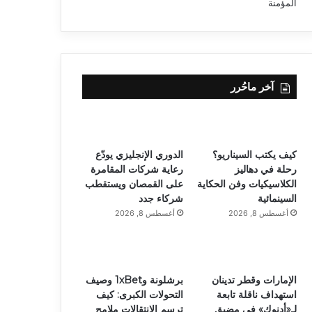
آخر ماحُرر
كيف يكتب السيناريو؟
الدوري الإنجليزي يودّع
رحلة في دهاليز
رعاية شركات المقامرة
الكلاسيكيات وفن الحكاية
على القمصان ويستقطب
السينمائية
شركاء جدد
أغسطس 8, 2026
أغسطس 8, 2026
الإمارات وقطر تدينان
برشلونة و1xBet وصيف
استهداف ناقلة تابعة
التحولات الكبرى: كيف
لـ«أدنوك» في مضيق
ترسم الانتقالات ملامح