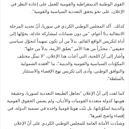
القوى الوطنية الديمقراطية والقومية للعمل على إعادة النظر في
الإعلان، على نحو يحقق التعددية السياسية والقومية”.
كذلك، أكد المجلس الوطني الكردي في سوريا، أنّ تحديد المرحلة
الانتقالية بـ5 أعوام، “من دون ضمانات لمشاركة عادلة، يحوّلها إلى
أداة لتكريس الواقع القائم، بدلاً من أن تكون تمهيداً لتحوّل سياسي
حقيقي”، محذّراً من هذا الأمر “يعمّق الأزمة، بدلاً من حلها”.
وأشار إلى أنّ اللجنة، التي أعدّت هذا الإعلان، “لا تمثّل مختلف
المكوّنات السياسية والقومية والدينية”، ما “أفقده الشمولية
والتوافق الوطني، وأدى إلى تكريس نهج الإقصاء والاستئثار
بالسلطة”.
كما لفت إلى أنّ الإعلان “تجاهل الطبيعة التعددية لسوريا، وحقيقة
هويتها كدولة متعددة القوميات والأديان، ولم يضمن الحقوق القومية
والدينية لمكوّناتها، بل ثبّت هويةً قوميةً واحدة في تسمية الدولة، في
إقصاء واضح لغيرها”.
وشدّدت الأمانة العامة للمجلس الوطني الكردي على أنّ الإعلان