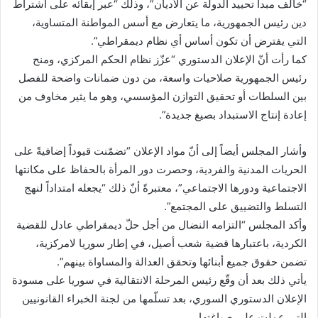
“خالف مبدأ تحييد الدولة عن الأديان”، وذلك “عبر إبقائه على اشتراط
دين رئيس الجمهورية، ما يتعارض مع أسس المواطنة المتساوية،
التي يفترض أن تكون أساس أي نظام ديمقراطي”.
كما رأت أنّ الإعلان الدستوري “عزّز نظام الحكم المركزي، ومنح
رئيس الجمهورية صلاحيات واسعة، من دون ضمانات واضحة للفصل
بين السلطات أو تحقيق التوازن المؤسسي، وهو ما يثير مخاوف من
إعادة إنتاج الاستبداد بصيغ جديدة”.
وأشار المجلس أيضاً إلى أنّ مواد الإعلان “تضمّنت قيوداً إضافيةً على
الحريات المدنية والفردية، وحصرت دور المرأة بالحفاظ على مكانتها
الاجتماعية ودورها الاجتماعي”، معتبرةً أنّ ذلك “يجعله امتداداً لنهج
التسلط والتضييق على المجتمع”.
وأكد المجلس “التزامه النضال من أجل حلّ ديمقراطي عادل للقضية
الكردية، باعتبارها قضية شعب أصيل، في إطار سوريا لامركزية،
تضمن حقوق جميع أبنائها وتحقق العدالة والمساواة بينهم”.
يأتي ذلك بعد أن وقّع رئيس المرحلة الانتقالية في سوريا على مسودة
الإعلان الدستوري السوري، بعد تسلّمها من لجنة الخبراء القانونيين
التي عملت على صياغتها.