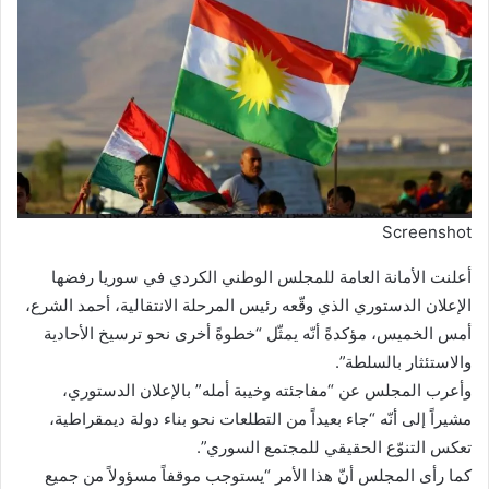
Screenshot
أعلنت الأمانة العامة للمجلس الوطني الكردي في سوريا رفضها
الإعلان الدستوري الذي وقّعه رئيس المرحلة الانتقالية، أحمد الشرع،
أمس الخميس، مؤكدةً أنّه يمثّل “خطوةً أخرى نحو ترسيخ الأحادية
والاستئثار بالسلطة”.
وأعرب المجلس عن “مفاجئته وخيبة أمله” بالإعلان الدستوري،
مشيراً إلى أنّه “جاء بعيداً من التطلعات نحو بناء دولة ديمقراطية،
تعكس التنوّع الحقيقي للمجتمع السوري”.
كما رأى المجلس أنّ هذا الأمر “يستوجب موقفاً مسؤولاً من جميع