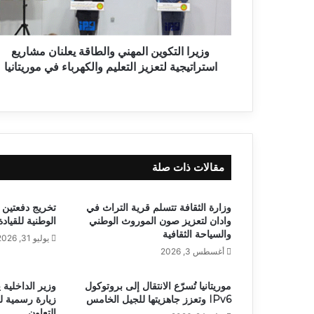
وزيرا التكوين المهني والطاقة يعلنان مشاريع
استراتيجية لتعزيز التعليم والكهرباء في موريتانيا
مقالات ذات صلة
وزارة الثقافة تتسلم قرية التراث في
تخريج دفعتين 
وادان لتعزيز صون الموروث الوطني
الوطنية للقياد
والسياحة الثقافية
يوليو 31, 2026
أغسطس 3, 2026
موريتانيا تُسرّع الانتقال إلى بروتوكول
وزير الداخلية 
IPv6 وتعزز جاهزيتها للجيل الخامس
زيارة رسمية ل
التعاون