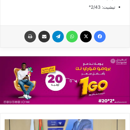
تيشيت: 2/43°
فيسبوك
X
واتساب
تيلقرام
مشاركة عبر البريد
طباعة