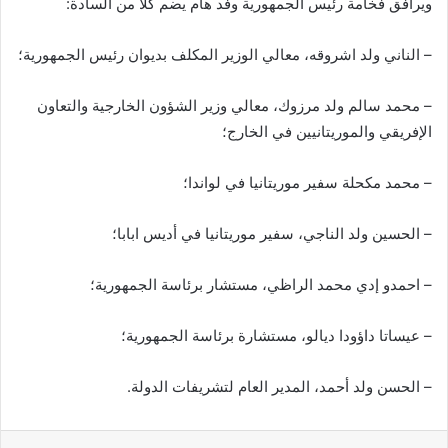
ويرافق فخامة رئيس الجمهورية وفد هام يضم كلا من السادة:
– الناني ولد اشروقه، معالي الوزير المكلف بديوان رئيس الجمهورية؛
– محمد سالم ولد مرزوك، معالي وزير الشؤون الخارجية والتعاون
الإفريقي والموريتانيين في الخارج؛
– محمد مكحلة سفير موريتانيا في لواندا؛
– الحسين ولد الناجي، سفير موريتانيا في أديس ابابا؛
– احمدو إدي محمد الراظي، مستشار برئاسة الجمهورية؛
– عيساتا داؤودا ديالو، مستشارة برئاسة الجمهورية؛
– الحسن ولد أحمد، المدير العام لتشريفات الدولة.
فيسبوك
X
واتساب
تيلقرام
مشاركة عبر البريد
طباعة