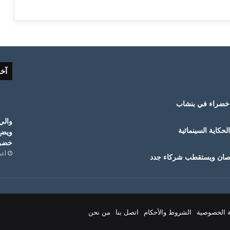
آخ
خضراء في بنشاب
والي
حكاية السينمائية
ويضع
خضرا
أغسط
قمصان ويستقطب شركاء جدد
 الخصوصية
الشروط والأحكام
اتصل بنا
من نحن