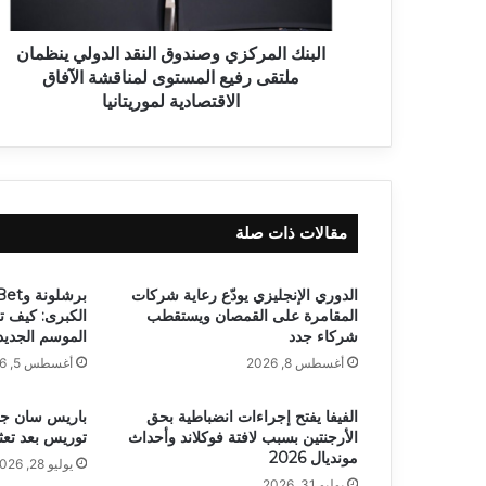
البنك المركزي وصندوق النقد الدولي ينظمان
ملتقى رفيع المستوى لمناقشة الآفاق
الاقتصادية لموريتانيا
مقالات ذات صلة
الدوري الإنجليزي يودّع رعاية شركات
المقامرة على القمصان ويستقطب
الكبرى: كيف تر
شركاء جدد
الموسم الجديد
أغسطس 8, 2026
أغسطس 5, 2026
الفيفا يفتح إجراءات انضباطية بحق
باريس سان جي
الأرجنتين بسبب لافتة فوكلاند وأحداث
توريس بعد تعث
مونديال 2026
يوليو 28, 2026
يوليو 31, 2026