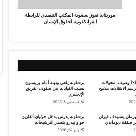
موريتانيا تفوز بعضوية المكتب التنفيذي للرابطة
الفرانكفونية لحقوق الإنسان
برشلونة و1xBet وصيف التحولات
برشلونة يلغي وديته أمام بريستون
سم الانتقالات ملامح
بسبب الغيابات في صفوف الفريق
الإنجليزي
أغسطس 3, 2026
رمان يستهدف فيران
برشلونة يدرس بدائل جوليان ألفاريز..
ر صفقة ديوماندي
جواو بيدرو يتصدر الترشيحات
يوليو 24, 2026