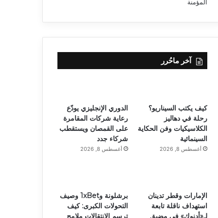
آخر ماحُرر
كيف يكتب السيناريو؟
الدوري الإنجليزي يودّع
رحلة في دهاليز
رعاية شركات المقامرة
الكلاسيكيات وفن الحكاية
على القمصان ويستقطب
السينمائية
شركاء جدد
أغسطس 8, 2026
أغسطس 8, 2026
الإمارات وقطر تدينان
برشلونة و1xBet وصيف
استهداف ناقلة تابعة
التحولات الكبرى: كيف
لـ«أدنوك» في مضيق
ترسم الانتقالات ملامح