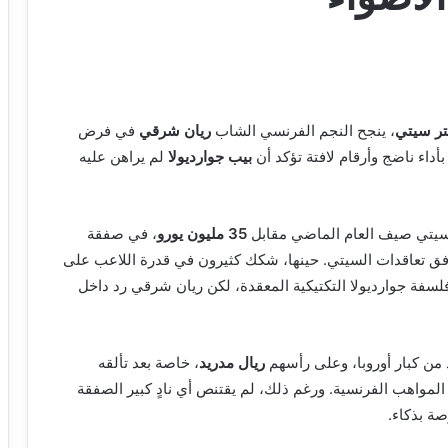
ر سيتي
، ينجح النجم الفرنسي الشاب
ريان شرقي
في فرض
داء ناضج وأرقام لافتة تؤكد أن
بيب جوارديولا
لم يراهن عليه
 سيتي صيف العام الماضي مقابل
35 مليون يورو
، في صفقة
 ترافق تعاقدات السيتي. حينها، شكك كثيرون في قدرة اللاعب على
سفة جوارديولا التكتيكية المعقدة، لكن ريان شرقي رد داخل
من كبار أوروبا، وعلى رأسهم
ريال مدريد
، خاصة بعد تألقه
 المواهب الفرنسية. ورغم ذلك، لم يقتنص أي نادٍ كبير الصفقة
ة بذكاء.