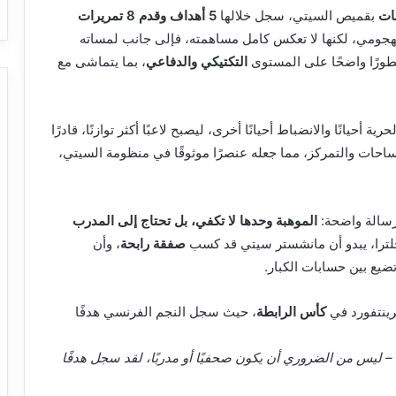
بقميص السيتي، سجل خلالها
5 أهداف وقدم 8 تمريرات
الهجومي، لكنها لا تعكس كامل مساهمته، فإلى جانب لمساته
طورًا واضحًا على المستوى
التكتيكي والدفاعي
، بما يتماشى مع
رية أحيانًا والانضباط أحيانًا أخرى، ليصبح لاعبًا أكثر توازنًا، قادرًا
حات والتمركز، مما جعله عنصرًا موثوقًا في منظومة السيتي،
رسالة واضحة:
الموهبة وحدها لا تكفي، بل تحتاج إلى المدرب
نجلترا، يبدو أن مانشستر سيتي قد كسب
صفقة رابحة
، وأن
يع بين حسابات الكبار.
رينتفورد في
كأس الرابطة
، حيث سجل النجم الفرنسي هدفًا
ليس من الضروري أن يكون صحفيًا أو مدربًا، لقد سجل هدفًا