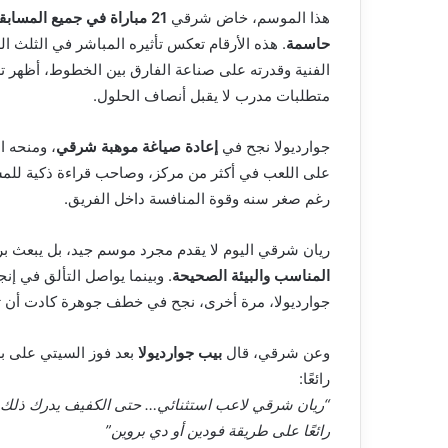
هذا الموسم، خاض شرقي
21 مباراة في جميع المسابقات
حاسمة
. هذه الأرقام تعكس تأثيره المباشر في الثلث 
الفنية وقدرته على صناعة الفارق بين الخطوط، أظهر ت
متطلبات مدرب لا يقبل أنصاف الحلول.
جوارديولا نجح في
إعادة صياغة موهبة شرقي
، ومنحه الح
على اللعب في أكثر من مركز، وصاحب قراءة ذكية للمسا
رغم صغر سنه وقوة المنافسة داخل الفريق.
ريان شرقي اليوم لا يقدم مجرد موسم جيد، بل يبعث ب
المناسب والبيئة الصحيحة
. وبينما يواصل التألق في إ
جوارديولا، مرة أخرى، نجح في خطف جوهرة كادت أن تض
وعن شرقي، قال
بيب جوارديولا
بعد فوز السيتي على ب
رائعًا:
“ريان شرقي لاعب استثنائي… حتى الكفيف يدرك ذلك – 
رائعًا على طريقة فودين أو دي بروين”