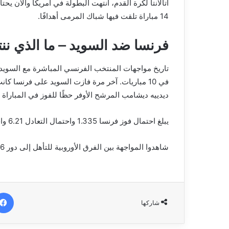
أتالانتا لكرة القدم، انتهت البطولة في أمريكا والآن ي
14 مباراة تلقت فيها شباك المرمى أهدافًا.
فرنسا ضد السويد – ما الذي نن
ديدييه ديشامب المرشح الأوفر حظًا للفوز في المباراة ا
يبلغ احتمال فوز فرنسا 1.335 واحتمال التعادل 6.21 واحتمال فوز السويد 9.5.
شاهدوا المواجهة بين الفرق الأوروبية للتأهل إلى دور 1/16 النهائي وادعموا فريقكم المفضل مع
شاركها