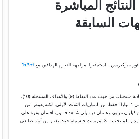
لنتائج المباشرة
هات السابقة
تور جيوكيريس – استمتعوا بمواجهة النجوم الهدافين مع
1xBet
!
دخل المنتخب الفرنسي دور المجموعات ضمن أفضل ثلاثة منتخبات من حيث عدد النقاط (9) والأهداف المسجلة (10).
فريق ديدييه ديشامب لم يحافظ على نظافة شباكه إلا في 1 مباراة فقط من المباريات الثلاث الأولى، لكنه يعوض عن
الأخطاء الدفاعية باللعب الهجومي الفعال. سجل كل من كيليان مبابي وعثمان ديمبيلي 4 أهداف و يتنافسان بقوة على
جائزة الحذاء الذهبي، بينما كان مايكل أوليسيه العقل المدبر للمنتخب بـ 3 تمريرات حاسمة، حيث يعتبر من أبرز صانعي