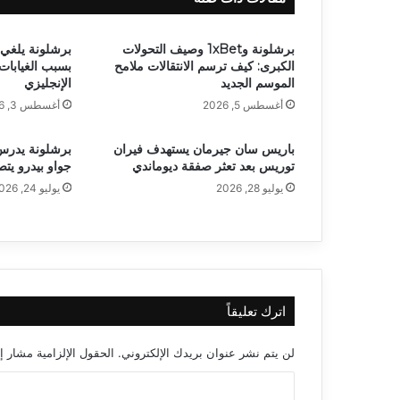
برشلونة و1xBet وصيف التحولات
برشلونة يلغي 
الكبرى: كيف ترسم الانتقالات ملامح
بسبب الغيابا
الموسم الجديد
الإنجليزي
أغسطس 5, 2026
أغسطس 3, 2026
باريس سان جيرمان يستهدف فيران
برشلونة يدرس ب
توريس بعد تعثر صفقة ديوماندي
جواو بيدرو يت
يوليو 28, 2026
يوليو 24, 2026
اترك تعليقاً
لن يتم نشر عنوان بريدك الإلكتروني.
الحقول الإلزامية مشار إل
ا