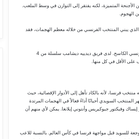
أجنحة المتميزة، لكنه يفتقر إلى التوازن في وسط الملعب.
ن الهجوم.
 الذي يبني المنتخب الفرنسي من خلاله معظم الهجمات، فقد
ومع ذلك، سيكون من الصعب للغاية احتواء الهجوم الفرنسي الكاسح. لدى فريق ديدييه ديشامب سلسلة من 4
 منتخب فرنسا، لأنه بالكاد تأهل إلى الأدوار الإقصائية، حيث
سه، يظهر المنتخب السويدي أحيانًا أداءً فعالاً في الهجمات المرتدة
إيساك وفيكتور جيوكيريس وأنتوني إيلانغا. يمكن لأي منهم أن
وجعة للسويد قبل مواجهة فرنسا في كأس العالم. بالنسبة للاعب