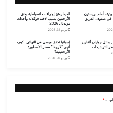
وديته أمام بريستون
الفيفا يفتح إجراءات انضباطية بحق
ت في صفوف الفريق
الأرجنتين بسبب لافتة فوكلاند وأحداث
مونديال 2026
يوليو 31, 2026
دائل جوليان ألفاريز..
إسبانيا تخنق ميسي في النهائي.. كيف
صدر الترشيحات
أنهى “لاروخا” سحر الأسطورة
الأرجنتينية؟
يوليو 20, 2026
يها بـ
*