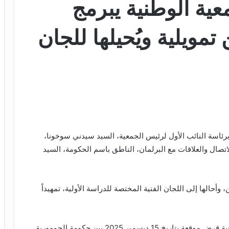
عية الوطنية يبرمج
مويلية ويُحيلها للجان
 برئاسة النائب الأول لرئيس الجمعية، السيد سيدني سوخونا،
اتصال والعلاقات مع البرلمان، الناطق باسم الحكومة، السيد
 وأحالها إلى اللجان الفنية المختصة للدراسة الأولية، تمهيداً
وشملت المشاريع المبرمجة مشروع قانون يتعلق باتفاقية قرض موقعة بتاريخ 15 ديسمبر 2025 بين حكومة الجمهورية