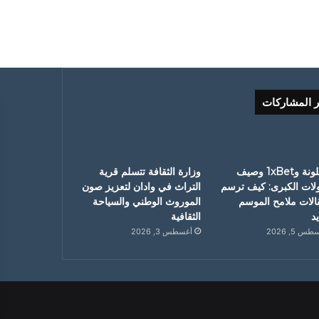
ر المشاركات
برشلونة و1xBet وصيف
وزارة الثقافة تتسلم قرية
ولات الكبرى: كيف ترسم
التراث في وادان لتعزيز صون
قالات ملامح الموسم
الموروث الوطني والسياحة
د
الثقافية
س 5, 2026
أغسطس 3, 2026