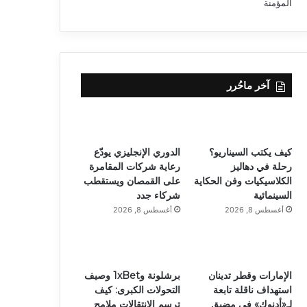
آخر ماحُرر
كيف يكتب السيناريو؟
الدوري الإنجليزي يودّع
رحلة في دهاليز
رعاية شركات المقامرة
الكلاسيكيات وفن الحكاية
على القمصان ويستقطب
السينمائية
شركاء جدد
أغسطس 8, 2026
أغسطس 8, 2026
الإمارات وقطر تدينان
برشلونة و1xBet وصيف
استهداف ناقلة تابعة
التحولات الكبرى: كيف
لـ«أدنوك» في مضيق
ترسم الانتقالات ملامح