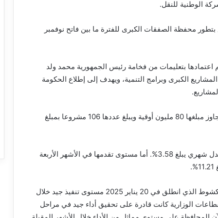
ة الوطنية للنقل.
لق بتطور محفظة الصفقات الكبرى للفترة ما بين فاتح نوفمبر
تم اعتمادها بتعليمات من فخامة رئيس الجمهورية محمد ولد
202 بهدف تحسين تنفيذ المشاريع الكبرى وبرامج التنمية، ويهدف إلى إطلاع الحكومة
لمشاريع.
تشمل المحفظة التي تتم متابعتها كل المشاريع التي يتجاوز مبلغها 80 مليون أوقية ويبلغ عددها 106 مشروعا بمبلغ
تقدم تنفيذ محفظة المشاريع هذه خلال شهر فبراير بمعدل شهري يبلغ 3.58%. أما مستوى تقدمها في الأشهر الأربعة
.
ومن جهة أخرى عرف البرنامج الأولوي لتنمية مدينة نواكشوط الذي انطلق في 20 يناير 2025 مستوى تنفيذ جيد خلال
صة في القطاعات الوزارية كانت قادرة على تحقيق أداء جيد في مراحل
آن المحافظة على مستوى مماثل من الأداء خلال الأشهر المقبلة.