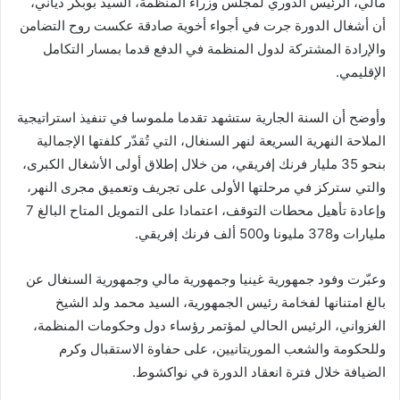
مالي، الرئيس الدوري لمجلس وزراء المنظمة، السيد بوبكر دياني،
أن أشغال الدورة جرت في أجواء أخوية صادقة عكست روح التضامن
والإرادة المشتركة لدول المنظمة في الدفع قدما بمسار التكامل
الإقليمي.
وأوضح أن السنة الجارية ستشهد تقدما ملموسا في تنفيذ استراتيجية
الملاحة النهرية السريعة لنهر السنغال، التي تُقدّر كلفتها الإجمالية
بنحو 35 مليار فرنك إفريقي، من خلال إطلاق أولى الأشغال الكبرى،
والتي ستركز في مرحلتها الأولى على تجريف وتعميق مجرى النهر،
وإعادة تأهيل محطات التوقف، اعتمادا على التمويل المتاح البالغ 7
مليارات و378 مليونا و500 ألف فرنك إفريقي.
وعبّرت وفود جمهورية غينيا وجمهورية مالي وجمهورية السنغال عن
بالغ امتنانها لفخامة رئيس الجمهورية، السيد محمد ولد الشيخ
الغزواني، الرئيس الحالي لمؤتمر رؤساء دول وحكومات المنظمة،
وللحكومة والشعب الموريتانيين، على حفاوة الاستقبال وكرم
الضيافة خلال فترة انعقاد الدورة في نواكشوط.