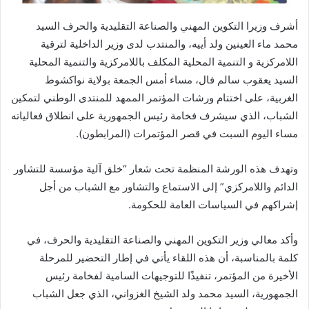
أشرف وزيرا التكوين المهني والصناعة التقليدية والحرف السيد
محمد ماء العينين ولد أييه، والمنتدب لدى وزير الداخلية لترقية
اللامركزية و التنمية المحلية المكلف باللامركزية والتنمية المحلية
السيد يعقوب سالم فال، مساء أمس الجمعة بولاية نواكشوط
الغربية، على اختتام ورشات المؤتمر الممهد للمنتدى الوطني لتمكين
الشباب، الذي سيشرف فخامة رئيس الجمهورية على انطلاق فعالياته
مساء اليوم السبت في قصر المؤتمرات (المرابطون).
وتهدف هذه الورشة المنظمة تحت شعار “خلق آلية مؤسسة للتشاور
الدائم واللامركزي” إلى الاستماع والتشاور مع الشباب من أجل
إشراكهم في السياسات العامة للحكومة.
وأكد معالي وزير التكوين المهني والصناعة التقليدية والحرف، في
كلمة بالمناسبة، أن هذه اللقاء يأتي في إطار التحضير للمرحلة
الأخيرة من المؤتمر، تنفيذًا للتوجيهات السامية لفخامة رئيس
الجمهورية، السيد محمد ولد الشيخ الغزواني، الذي جعل الشباب