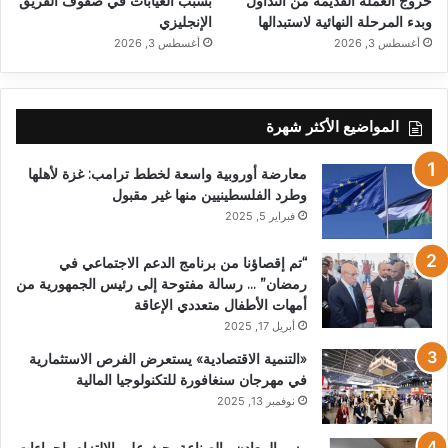
خروج العملة القديمة من التداول
بسبب الغيابات في صفوف الفريق
وبدء المرحلة النهائية لاستبدالها
الإنجليزي
أغسطس 3, 2026
أغسطس 3, 2026
المواضيع الأكثر شهرة
معارضة أوروبية واسعة لخطط ترامب: غزة لأهلها
وطرد الفلسطينيين منها غير مقبول
فبراير 5, 2025
“تم إقصاؤنا من برنامج الدعم الاجتماعي في
رمضان” … رسالة مفتوحة إلى رئيس الجمهورية من
أمهات الأطفال متعددي الإعاقة
أبريل 17, 2025
«التنمية الاقتصادية» يستعرض الفرص الاستثمارية
في مهرجان سنغافورة للتكنولوجيا المالية
نوفمبر 13, 2025
وزير المعادن والصناعة يحث على الالتزام بإجراءات