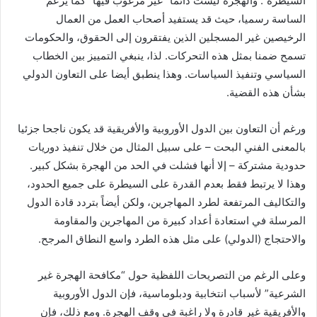
السيطرة”. والهجرة ليست دائما “غير مرغوب فيها” كما يزعم
الساسة رسميا، حيث قد يستفيد أصحاب العمل من العمال
الرخيصين غير المسجلين الذين يفتقرون إلى الحقوق، والحكومات
تسمح ضمنا بمثل هذه التحركات. لذا، ينبغي التمييز بين الخطاب
السياسي وتنفيذ السياسات. وهذا ينطبق أيضا على التعاون الدولي
بشأن هذه القضية.
ورغم أن التعاون بين الدول الأوروبية والأفريقية قد يكون ناجحا جزئيا
بالمعنى الفني البحت – على سبيل المثال من خلال تنفيذ دوريات
حدودية مشتركة – إلا أنها فشلت في الحد من الهجرة بشكل كبير.
وهذا لا يرتبط فقط بعدم القدرة على السيطرة على جميع الحدود،
والتكاليف المرتفعة لطرد المهاجرين، ولكن أيضاً بتردد قادة الدول
المرسلة في استعادة أعداد كبيرة من المهاجرين والمقاومة
والاحتجاج (الدولي) على مثل هذه الطرد واسع النطاق المرجح.
وعلى الرغم من التصريحات اللفظية حول “مكافحة الهجرة غير
الشرعية” لأسباب انتخابية ودبلوماسية، فإن الدول الأوروبية
والأفريقية غير قادرة ولا راغبة في وقف الهجرة. ومع ذلك، فإن