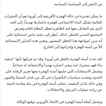
من التحيز إلى السياسة: السياسة
ما يمكن تقديره في حالة الهجرة الأفريقية إلى أوروبا هو أن التحيزات
القائمة تشكل البناء الاجتماعي للهجرة باعتبارها تهديداً، إلى الحد
الذي يتم التعامل معها فيه كظاهرة تعطل النظام العام وتعرض
المجتمع المدني للخطر. لذلك، يُنظر إلى تنفيذ تدابير استثنائية على
أنه مبرر لمواجهة هذا الخطر المتصور. وتعني هذه التدابير الاستثنائية
كلاً من أمننة الهجرة وإخراجها إلى الخارج.
لقد حدث أمننة الهجرة بالفعل في أوروبا. وقد تم تعريّفها بأنها “عملية
بناء فهم مشترك لما ينبغي اعتباره تهديداً والاستجابة له جماعياً.
وتشمل الاستجابات التي جلبتها أمننة الهجرة معها تعزيز الرقابة على
الحدود وتشديد سياسات التأشيرات في كل من بلدان المنشأ والعبور.
وفي حالة بلدان المقصد، تتجلى أمننة الهجرة في بيئة معادية ناجمة
عن زيادة عمليات الترحيل والاعتقالات.
وتشمل أمثلة أمننة الهجرة في الاتحاد الأوروبي توقيع الوكالة