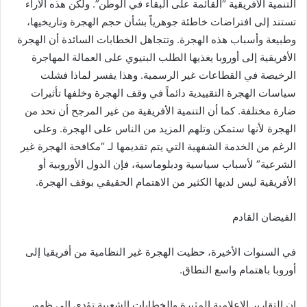
التنمية الأفريقية “القائمة على البقاء في الوطن”. ولكن هذه الآراء
تستند إلى افتراضات خاطئة جوهرياً بشأن حجم الهجرة وتاريخيها،
وطبيعة وأسباب هذه الهجرة. وتتجاهل الخطابات السائدة أن الهجرة
الأفريقية إلى أوروبا يغذيها الطلب البنيوي على العمالة المهاجرة
الرخيصة في القطاعات غير الرسمية. وهذا يفسر لماذا فشلت
سياسات الهجرة التقييدية دائماً في وقف الهجرة وخلفها تأثيرات
ضارة مختلفة. كما أن التنمية الأفريقية من غير المرجح أن تحد من
الهجرة لأنها ستمكن وتلهم المزيد من الناس على الهجرة. وعلى
الرغم من الخدمة الشفهية التي يتم تقديمها لـ “مكافحة الهجرة غير
الشرعية” لأسباب سياسية ودبلوماسية، فإن الدول الأوروبية أو
الأفريقية ليس لديها الكثير من الاهتمام الحقيقي بوقف الهجرة.
الفيضان القادم
في السنوات الأخيرة، حظيت الهجرة غير النظامية من أفريقيا إلى
أوروبا باهتمام واسع النطاق.
إن التقارير الإعلامية المثيرة والخطابات الشعبية تؤدي إلى ظهور