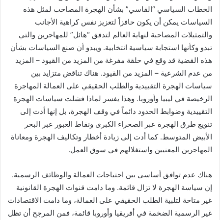
الخطاب السياسي “القاسي” بشأن الهجرة المصاحب لمثل هذه
السياسات يمكن أن يكون حافزاً لتعزيز نفس كراهية الأجانب
والتمثيلات المصاحبة لنهاية العالم لتدفق “هائل” للمهاجرين والتي
تبدو وكأنها استجابة سياسية انتخابية. ويبدو أن صنع السياسات بشأن
هذه القضية قد وقع في حلقة مفرغة من المزيد من القيود – المزيد
من عدم الشرعية – المزيد من القيود. هناك تناقض متزايد بين
سياسات الهجرة التقييدية والطلب الحقيقي على العمالة المهاجرة
الرخيصة في ليبيا وأوروبا. وهذا يفسر لماذا فشلت سياسات الهجرة
التقييدية وضوابط الحدود دائماً في وقف الهجرة، بل إنها أدت إلى
تنويع طرق الهجرة عبر الصحراء الكبرى ونقاط العبور عبر البحر
الأبيض المتوسط. كما أدت إلى زيادة أخطار وتكاليف الهجرة ومعاناة
المهاجرين المعنيين واستغلالهم في سوق العمل.
هناك عدم توافق أساسي بين احتياجات العمالة والوظائف الرسمية.
إن سياسة الهجرة لا تزال قائمة. وما دامت قنوات الهجرة القانونية
غير متاحة لتلبية الطلب الحقيقي على العمالة، وما دامت الاقتصادات
غير الرسمية الضخمة في أفريقيا وأوروبا قائمة، فمن المرجح أن تظل