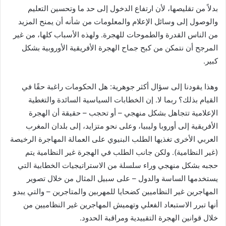
بدلاً من تقليصها، لأن ارتفاع الدخول إلى حد ما وتحسين التعليم
والوصول إلى وسائل الإعلام والمعلومات من شأنه أن يمنح المزيد
من الناس القدرة والطموحات للهجرة. ولهذه الأسباب كلها، من غير
المرجح أن نتمكن من كبح جماح الهجرة الأفريقية الأوروبية بشكل
كبير.
وهذا يقودنا إلى سؤال أكثر جوهرية: هل الحكومات راغبة حقًا في
القيام بذلك؟ ربما لا. إن الخطابات السياسية السائدة والتغطية
الإعلامية تتجاهل بشكل منهجي – أو تحجب – حقيقة أن الهجرة
الأفريقية إلى أوروبا وليبيا، وعلى نحو متزايد، إلى بلدان المغرب
العربي الأخرى تغذيها الطلب البنيوي على العمالة المهاجرة الرخيصة
(غير النظامية). ولكن جانب الطلب في الهجرة غير النظامية يتم
حجبه بشكل منهجي وراء سلسلة من الاستراتيجيات الخطابية التي
يستخدمها الساسة والدول – على سبيل المثال من خلال تصوير
المهاجرين غير النظاميين كضحايا للمهربين والمتاجرين – والتي يبدو
أنها تبرر الاستبعاد الفعلي وتهميش المهاجرين غير النظاميين من
خلال قوانين الهجرة التقييدية ومراقبة الحدود.