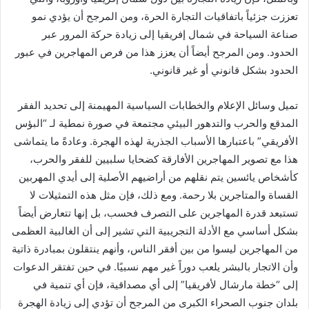
تعززت جزئياً باتفاقيات التجارة الحرة، ومن المرجح أن يؤدي نمو
صناعة السياحة في شمال إفريقيا إلى زيادة حركة المرور عبر
الحدود. ومن المرجح أيضاً أن يعزز هذا من فرص المهاجرين في عبور
الحدود بشكل قانوني أو غير قانوني.
تميل وسائل الإعلام والخطابات السياسية المهيمنة إلى تحديد الفقر
المدقع والحرب والتدهور البيئي مجتمعة في صورة نمطية لـ “البؤس
الأفريقي” باعتبارها الأسباب الجذرية لهذه الهجرة. وعادةً ما يتماشى
هذا مع تصوير المهاجرين الأفارقة كضحايا سلبيين للفقر والحرب،
كأشخاص يائسين يتم نقلهم من أراضيهم الأصلية إلى أيدي المهربين
القساة والمتاجرين بلا رحمة. ومع ذلك، فإن مثل هذه التمثيلات لا
تستبعد قدرة المهاجرين على التصرف فحسب، بل إنها تتعارض أيضاً
بشكل أساسي مع الأدلة التجريبية التي تشير إلى أن الغالبية العظمى
من المهاجرين ليسوا من بين أفقر الناس، وأنهم ينتقلون بمبادرة ذاتية
وأن الاتجار بالبشر يلعب دوراً غير مهم نسبيًا. في حين تفتقر الدعوات
إلى “خطة مارشال لأفريقيا” إلى أي مصداقية، فإن أي تنمية في
بلدان جنوب الصحراء الكبرى من المرجح أن تؤدي إلى زيادة الهجرة