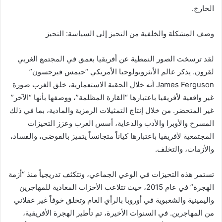
الخارج.
وصف المشكلة والخلفية من التحيز إلى السياسة: التحيز
لقد ترسخت الصور النمطية عن أفريقيا بعمق في المجتمع الغربي
لقرون. يذكر عالم الأنثروبولوجيا الأمريكي “جيمس فيرجسون”
James Ferguson أنه خلال الحقبة الاستعمارية، خلق الغرب صورة
غير واقعية لأفريقيا باعتبارها “القارة المظلمة”، ووصفها بأنها “الآخر”
غير المتحضر. من خلال إنتاج التمثيلات الرمزية والمادية، بما في ذلك
المسرح والأوبرا والأدب والدعاية، أسس الغرب وعزز التحيزات
المجتمعية لأفريقيا باعتبارها كياناً متجانساً يتميز بالفوضى، والفساد،
والأزمات، والتخلف.
تستمر هذه التحيزات في الوعي الجماعي، وتتكثف تدريجياً منذ “أزمة
الهجرة” في عام 2015، حيث تتلاعب الأحزاب المعادية للمهاجرين
واليمينية والشعبوية في أوروبا بالرأي العام وتخلق خوفاً غير عقلاني
من المهاجرين. في السنوات الأخيرة، تم تأطير الهجرة الأفريقية،