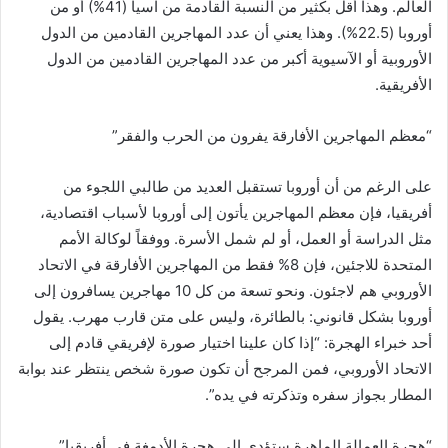
العالم. وهذا أقل بكثير من النسبة القادمة من آسيا (41%) أو من
أوروبا (22.5%). وهذا يعني أن عدد المهاجرين القادمين من الدول
الأوروبية أو الآسيوية أكبر من عدد المهاجرين القادمين من الدول
الأفريقية.
“معظم المهاجرين الأفارقة يفرون من الحرب والفقر”
على الرغم من أن أوروبا تستقبل العديد من طالبي اللجوء من
أفريقيا، فإن معظم المهاجرين يأتون إلى أوروبا لأسباب اقتصادية،
مثل الدراسة أو العمل، أو لم شمل الأسرة. ووفقاً لوكالة الأمم
المتحدة للاجئين، فإن 8% فقط من المهاجرين الأفارقة في الاتحاد
الأوروبي هم لاجئون. ونحو تسعة من كل 10 مهاجرين يسافرون إلى
أوروبا بشكل قانوني: بالطائرة، وليس على متن قارب مهرب. يقول
أحد خبراء الهجرة: “إذا كان علينا اختيار صورة لإفريقي قادم إلى
الاتحاد الأوروبي، فمن المرجح أن تكون صورة شخص ينتظر عند بوابة
المطار بجواز سفره وتذكرته في يده”.
“هجرة العمالة الماهرة ستؤدي إلى هجرة الأدمغة في أفريقيا”