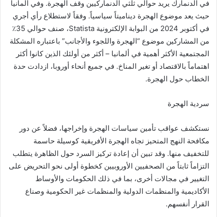
في الدنمارك يريد حوالي ثلثي الدنماركيين وقف الهجرة. وفي ألمانيا
حيث يعد موضوع الهجرة ديناميتاً سياسياً. وفقاً لاستطلاع رأي أجري
في أكتوبر 2024 من البوابة الإلكترونية Statista، صنف حوالي 35٪
من المشاركين موضوع “الهجرة واللجوء والأجانب” باعتباره المشكلة
المجتمعية الأكثر أهمية في ألمانيا – أكثر من أولئك الذين كانوا أكثر
اهتماماً بالاقتصاد أو تغير المناخ. في جميع أنحاء أوروبا، ازدادت حدة
الخطاب حول الهجرة.
سردية الهجرة
نستكشف عواقب تأمين سياسات الهجرة وإخراجها، فضلاً عن دور
مكافحة النهج المتحيز تجاه الهجرة الأفريقية كوسيلة حاسمة
للتخفيف منها. وقد تبين أن إعادة تركيز السرد حول الظاهرة يتطلب
التزاماً ثابتاً من الصحفيين الأوروبيين كخطوة أولى نحو التحريض على
التغيير في مجالات أخرى، بما في ذلك الحكومات والأوساط
الأكاديمية والمنظمات الدولية والمنظمات غير الحكومية وصناع
القرار أنفسهم.