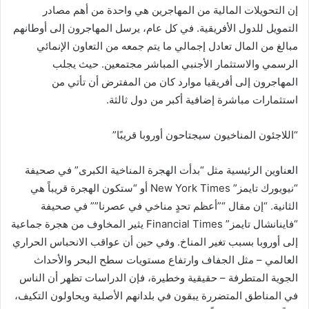
إن التحويلات المالية من المهاجرين هي واحدة من أهم مصادر
التمويل للدول الأفريقية. في كل عام، يرسل المهاجرون إلى أوطانهم
مبالغ من المال تعادل إجمالي ما يتم جمعه من التعاون الإنمائي
الرسمي والاستثمار الأجنبي المباشر مجتمعين. حيث يجلب
المهاجرون إلى أفريقيا موارد كان من المفترض أن تأتي من
استثمارات مباشرة إضافية أكبر من دول ثالثة.
“اللاجئون المناخيون سيجتاحون أوروبا قريبًا”
العناوين الرئيسية مثل “بدأت الهجرة المناخية الكبرى” في صحيفة
“نيويورك تايمز” New York Times أو “ستكون الهجرة قريباً هي
الثانية. “إن مقال “”أعظم تحدٍ مناخي في عصرنا”” في صحيفة
“فاينانشال تايمز” Financial Times يثير المخاوف من هجرة جماعية
إلى أوروبا بسبب تغير المناخ. وفي حين أن عواقب الانحباس الحراري
العالمي – مثل الجفاف وارتفاع مستويات سطح البحر والأحداث
الجوية المتطرفة – حقيقية وخطيرة، فإن الدراسات تظهر أن الناس
في المناطق المتضررة يبقون في بلدانهم الأصلية ويحاولون التكيف،