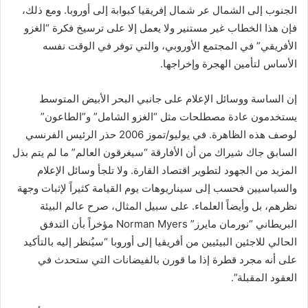
الجنوب إلى الشمال عر شمال إفريقيا كبوابة إلى أوروبا. ومع ذلك،
فإن هذا الخطاب غير مستنير ولا يعمل إلا على ترسيخ فكرة “الغزو
الأفريقي” في المجتمع الأوروبي، والتي توفر في الوقت نفسه
الأساس لتأمين الهجرة وإخراجها.
إن الساسة ووسائل الإعلام على جانبي البحر الأبيض المتوسط
يستخدمون عادة مصطلحات مثل “الغزو الشامل” و”الطاعون”
لوصف هذه الظاهرة. في يوليو/تموز 2006 حذر الرئيس الفرنسي
السابق جاك شيراك من أن الأفارقة “سيغرقون العالم” ما لم يتم بذل
المزيد من الجهود لتطوير اقتصاد القارة. ولا تلجأ وسائل الإعلام
والسياسيين فحسب إلى سيناريوهات يوم القيامة كثيراً لإثبات وجهة
نظرهم، بل وأيضاً العلماء. على سبيل المثال، صرح عالم البيئة
البريطاني “نورمان مايرز” Norman Myers مؤخراً بأن التدفق
الحالي للاجئين البيئيين من أفريقيا إلى أوروبا “سيُنظر إليه بالتأكيد
على أنه مجرد قطرة إذا ما قورن بالفيضانات التي ستحدث في
العقود المقبلة”.