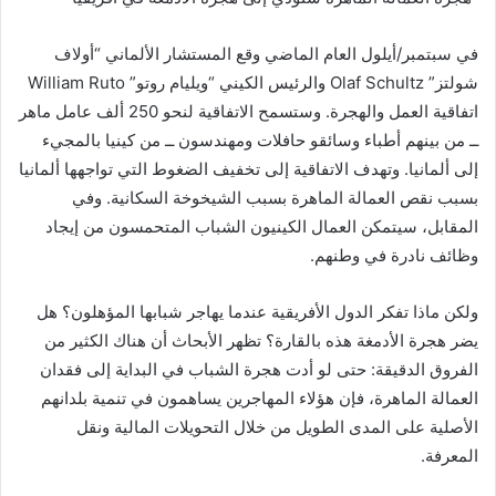
في سبتمبر/أيلول العام الماضي وقع المستشار الألماني “أولاف
شولتز” Olaf Schultz والرئيس الكيني “ويليام روتو” William Ruto
اتفاقية العمل والهجرة. وستسمح الاتفاقية لنحو 250 ألف عامل ماهر
ــ من بينهم أطباء وسائقو حافلات ومهندسون ــ من كينيا بالمجيء
إلى ألمانيا. وتهدف الاتفاقية إلى تخفيف الضغوط التي تواجهها ألمانيا
بسبب نقص العمالة الماهرة بسبب الشيخوخة السكانية. وفي
المقابل، سيتمكن العمال الكينيون الشباب المتحمسون من إيجاد
وظائف نادرة في وطنهم.
ولكن ماذا تفكر الدول الأفريقية عندما يهاجر شبابها المؤهلون؟ هل
يضر هجرة الأدمغة هذه بالقارة؟ تظهر الأبحاث أن هناك الكثير من
الفروق الدقيقة: حتى لو أدت هجرة الشباب في البداية إلى فقدان
العمالة الماهرة، فإن هؤلاء المهاجرين يساهمون في تنمية بلدانهم
الأصلية على المدى الطويل من خلال التحويلات المالية ونقل
المعرفة.