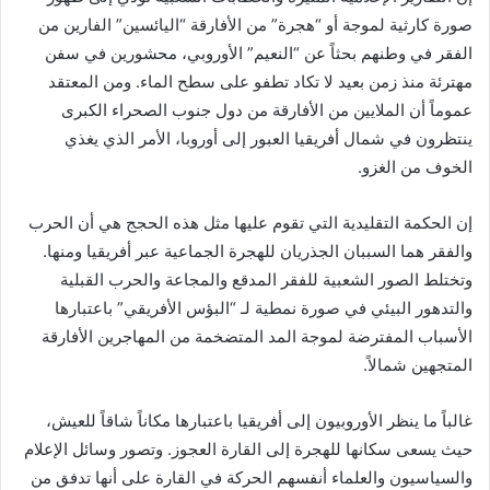
صورة كارثية لموجة أو “هجرة” من الأفارقة “اليائسين” الفارين من
الفقر في وطنهم بحثاً عن “النعيم” الأوروبي، محشورين في سفن
مهترئة منذ زمن بعيد لا تكاد تطفو على سطح الماء. ومن المعتقد
عموماً أن الملايين من الأفارقة من دول جنوب الصحراء الكبرى
ينتظرون في شمال أفريقيا العبور إلى أوروبا، الأمر الذي يغذي
الخوف من الغزو.
إن الحكمة التقليدية التي تقوم عليها مثل هذه الحجج هي أن الحرب
والفقر هما السببان الجذريان للهجرة الجماعية عبر أفريقيا ومنها.
وتختلط الصور الشعبية للفقر المدقع والمجاعة والحرب القبلية
والتدهور البيئي في صورة نمطية لـ “البؤس الأفريقي” باعتبارها
الأسباب المفترضة لموجة المد المتضخمة من المهاجرين الأفارقة
المتجهين شمالاً.
غالباً ما ينظر الأوروبيون إلى أفريقيا باعتبارها مكاناً شاقاً للعيش،
حيث يسعى سكانها للهجرة إلى القارة العجوز. وتصور وسائل الإعلام
والسياسيون والعلماء أنفسهم الحركة في القارة على أنها تدفق من