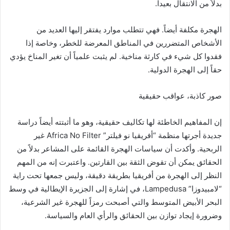
بدلاً من الانتقال بعيداً.
الهجرة مكلفة أيضاً. فهي تتطلب موارد يفتقر إليها العديد من
الأشخاص المتضررين في المناطق المعرضة للخطر، وخاصة إذا
فقدوا كل شيء في كارثة مناخية. لم يثبت علمياً أن تغير المناخ يؤدي
حقاً إلى الهجرة الدولية.
صور كاذبة، عواقب حقيقية
إن المفاهيم الخاطئة لها تكاليف حقيقية، وهو ما أثبتته أيضاً دراسة
جديدة أجرتها منظمة “أفريقيا نو فيلتر” Africa No Filter غير
الربحية. وأكدت أن سياسات الهجرة القائمة على المشاعر بدلاً من
الحقائق يمكن أن تقوض الثقة بين القارتين. واعتبرت إنه من المهم
النظر إلى الهجرة من أفريقيا بطريقة دقيقة، وليس جمعها تحت راية
“لامبيدوزا” Lampedusa، في إشارة إلى الجزيرة الإيطالية في وسط
البحر الأبيض المتوسط والتي أصبحت رمزاً للهجرة غير الشرعية،
وضرورة إيجاد توازن بين الحقائق والرأي العام والسياسة.