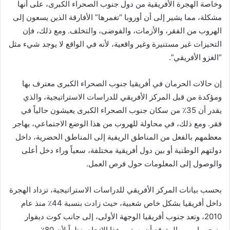
وخاصة الهجرة الأفريقية من دول جنوب الصحراء الكبرى، على أنها
مشكلة، مما يشير إلى أن أوروبا “تغمرها” الأفارقة الذين يسعون إلى
الهروب من الفقر، والأزمات، والفوضى، والتخلف. ومع ذلك، فإن
التحيزات غير مستنيرة وغير واقعية، لأنه في الواقع لا يوجد شيء مثل
“الغزو الأفريقي”.
إن حالات الحرمان في أفريقيا جنوب الصحراء الكبرى معترف بها
ومؤكدة من قبل المركز الأفريقي للدراسات الاستراتيجية، والذي
يقدر أن 35٪ من سكان جنوب الصحراء الكبرى يعيشون حالياً في
فقر. ومع ذلك، في محاولة للهروب من هذا الوضع الاجتماعي، يهاجر
معظمهم بالفعل من المناطق الريفية إلى المناطق الحضرية، داخل
دولتهم الوطنية أو بين دول أفريقية مختلفة، سعياً وراء دخل أعلى
والوصول إلى المعلومات حول فرص العمل.
بحسب بيانات المركز الأفريقي للدراسات الاستراتيجية، تزداد الهجرة
داخل أفريقيا بشكل خاص شعبية، حيث زادت بنسبة 44٪ منذ عام
2010، وتعد جنوب أفريقيا الوجهة الأولى، إلى جانب كوت ديفوار
ونيجيريا. ومن المتوقع أن يستمر هذا الاتجاه، نظراً لأن 80٪ من