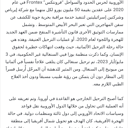
الأوروبية لحرس الحدود والسواحل “فرونتكس” Frontex في عام
2020 على عقدين بقيمة 50 مليون يورو لكل منهما مع شركة إيرباص
وشركتين إسرائيليتين لتنفيذ خدمة مراقبة بحرية جوية للكشف عن
سفن المهاجرين التي تعبر البحر الأبيض المتوسط . وتشمل
ممارسات التوثيق الأخرى قانون التأشيرة المنقح ضمن العهد الجديد
للهجرة واللجوء لعام 2020، أو عمليات الترحيل العنيفة. وهذه هي
حالة رحلة الترحيل الألمانية، حيث وقعت انتهاكات خطيرة لحقوق
الإنسان. وكما ذكرت منظمة بوزا فيي السنغالية غير الحكومية، في 3
مايو/أيار 2023، تم ترحيل سنغالي كان يتلقى علاجاً نفسياً في ألمانيا
من ميونيخ إلى السنغال. ومن المثير للدهشة أن المرحّل أُرسل قسراً
إلى المطار دون أن يتمكن من رؤية طبيب مسبقاً ودون أخذ العلاج
الطبي اللازم معه.
كما أصبح الترحيل الخارجي هو القاعدة في أوروبا. وتم تعريفه على
أنه العملية التي تحاول من خلالها الدول الأوروبية نقل قواعد
وسياسات الاتحاد الأوروبي إلى دول ثالثة ومنظمات دولية. في حالة
الهجرة الأفريقية، كان الهدف هو تحويل شمال أفريقيا إلى منطقة