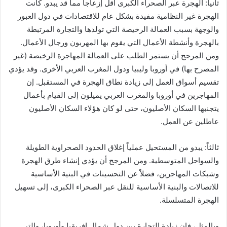
ثانياً: الهجرة عبر الصحراء الكبرى أقل إزعاجاً مما قد يبدو. كانت
الهجرة غير النظامية مفيدة بشكل عام للاقتصادات في دول العبور
والوجهة بسبب العمالة الرخيصة التي تولدها والتجارة المرتبطة
بالهجرة وأنشطة الأعمال التي يقوم بها المهربون ورجال الأعمال.
ومن المرجح أن يستمر الطلب على العمالة المهاجرة الرخيصة (غير
المصرح بها) في أوروبا وليبيا ودول المغرب العربي الأخرى. وقد يؤدي
تقسيم أسواق العمل إلى زيادة نطاق الهجرة في المستقبل. إن
المهاجرين في أوروبا والمغرب العربي يميلون إلى القيام بأعمال
يتجنبها السكان الأصليون، حتى لو كان هؤلاء السكان الأصليون
عاطلين عن العمل.
ثالثاً: يبدو من المستحيل عملياً إغلاق الحدود الصحراوية الطويلة
والسواحل المتوسطية. ومن المرجح أن يؤدي إنشاء طرق الهجرة
وشبكات المهاجرين، فضلاً عن التحسينات في البنية الأساسية
للاتصالات والبنية الأساسية للنقل عبر الصحراء الكبرى، إلى تسهيل
الهجرة المتسلسلة.
وبالمثل، فإن زيادة التجارة بين دول شمال إفريقيا وأوروبا، والتي