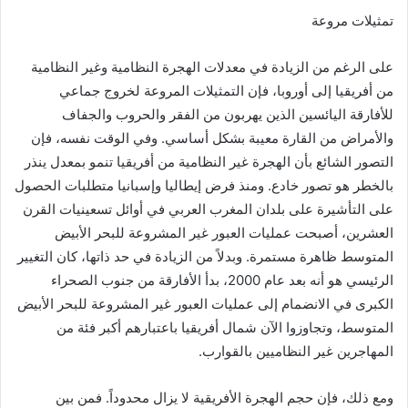
تمثيلات مروعة
على الرغم من الزيادة في معدلات الهجرة النظامية وغير النظامية
من أفريقيا إلى أوروبا، فإن التمثيلات المروعة لخروج جماعي
للأفارقة اليائسين الذين يهربون من الفقر والحروب والجفاف
والأمراض من القارة معيبة بشكل أساسي. وفي الوقت نفسه، فإن
التصور الشائع بأن الهجرة غير النظامية من أفريقيا تنمو بمعدل ينذر
بالخطر هو تصور خادع. ومنذ فرض إيطاليا وإسبانيا متطلبات الحصول
على التأشيرة على بلدان المغرب العربي في أوائل تسعينيات القرن
العشرين، أصبحت عمليات العبور غير المشروعة للبحر الأبيض
المتوسط ظاهرة مستمرة. وبدلاً من الزيادة في حد ذاتها، كان التغيير
الرئيسي هو أنه بعد عام 2000، بدأ الأفارقة من جنوب الصحراء
الكبرى في الانضمام إلى عمليات العبور غير المشروعة للبحر الأبيض
المتوسط، وتجاوزوا الآن شمال أفريقيا باعتبارهم أكبر فئة من
المهاجرين غير النظاميين بالقوارب.
ومع ذلك، فإن حجم الهجرة الأفريقية لا يزال محدوداً. فمن بين