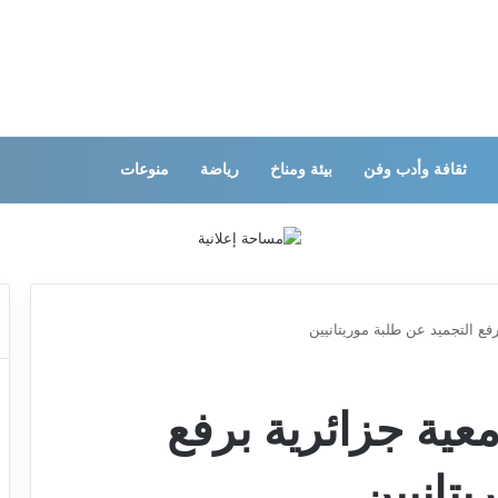
ثقافة وأدب وفن
بيئة ومناخ
رياضة
منوعات
ع التجميد عن طلبة موريتانيين
ية جزائرية برفع
يتانيين