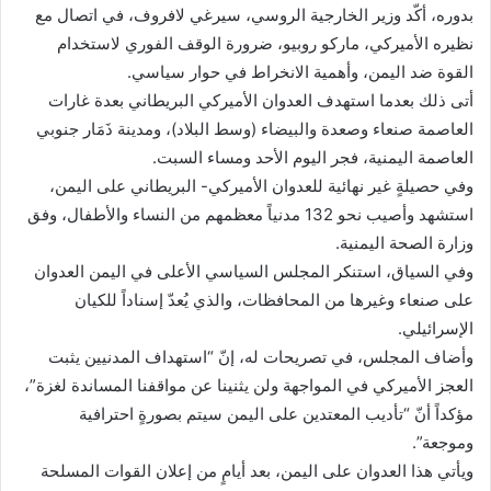
بدوره، أكّد وزير الخارجية الروسي، سيرغي لافروف، في اتصال مع
نظيره الأميركي، ماركو روبيو، ضرورة الوقف الفوري لاستخدام
القوة ضد اليمن، وأهمية الانخراط في حوار سياسي.
أتى ذلك بعدما استهدف العدوان الأميركي البريطاني بعدة غارات
العاصمة صنعاء وصعدة والبيضاء (وسط البلاد)، ومدينة ذَمَار جنوبي
العاصمة اليمنية، فجر اليوم الأحد ومساء السبت.
وفي حصيلةٍ غير نهائية للعدوان الأميركي- البريطاني على اليمن،
استشهد وأصيب نحو 132 مدنياً معظمهم من النساء والأطفال، وفق
وزارة الصحة اليمنية.
وفي السياق، استنكر المجلس السياسي الأعلى في اليمن العدوان
على صنعاء وغيرها من المحافظات، والذي يُعدّ إسناداً للكيان
الإسرائيلي.
وأضاف المجلس، في تصريحات له، إنّ “استهداف المدنيين يثبت
العجز الأميركي في المواجهة ولن يثنينا عن مواقفنا المساندة لغزة”،
مؤكداً أنّ “تأديب المعتدين على اليمن سيتم بصورةٍ احترافية
وموجعة”.
ويأتي هذا العدوان على اليمن، بعد أيامٍ من إعلان القوات المسلحة