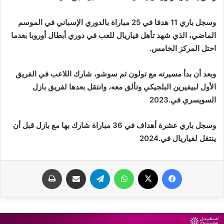
‬احتل‭ ‬المركز‭ ‬الخامس‭.‬
‬السويسري‭ ‬في‭ ‬2023‭.‬
‬ينتقل‭ ‬لفياريال‭ ‬في‭ ‬2024‭. ‬
فيسبوك
X
واتساب
تيلقرام
مشاركة عبر البريد
طباعة