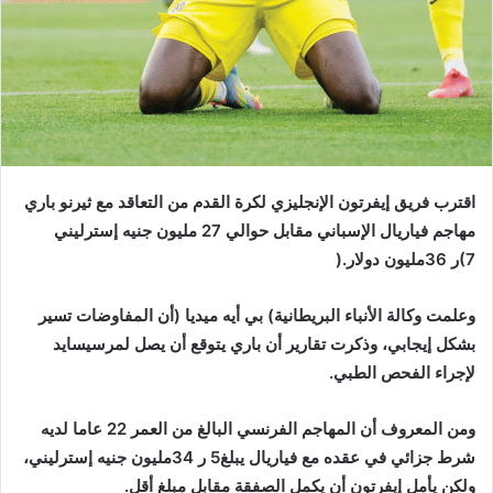
(‬7ر36‭ ‬مليون‭ ‬دولار‭).‬
‬لإجراء‭ ‬الفحص‭ ‬الطبي‭.‬
‬ولكن‭ ‬يأمل‭ ‬إيفرتون‭ ‬أن‭ ‬يكمل‭ ‬الصفقة‭ ‬مقابل‭ ‬مبلغ‭ ‬أقل‭.‬