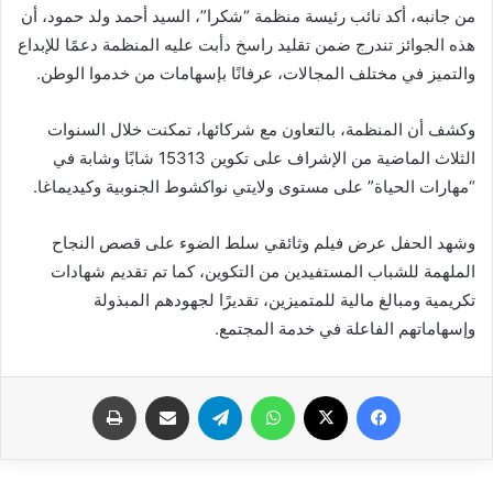
من جانبه، أكد نائب رئيسة منظمة “شكرا”، السيد أحمد ولد حمود، أن
هذه الجوائز تندرج ضمن تقليد راسخ دأبت عليه المنظمة دعمًا للإبداع
والتميز في مختلف المجالات، عرفانًا بإسهامات من خدموا الوطن.
وكشف أن المنظمة، بالتعاون مع شركائها، تمكنت خلال السنوات
الثلاث الماضية من الإشراف على تكوين 15313 شابًا وشابة في
“مهارات الحياة” على مستوى ولايتي نواكشوط الجنوبية وكيديماغا.
وشهد الحفل عرض فيلم وثائقي سلط الضوء على قصص النجاح
الملهمة للشباب المستفيدين من التكوين، كما تم تقديم شهادات
تكريمية ومبالغ مالية للمتميزين، تقديرًا لجهودهم المبذولة
وإسهاماتهم الفاعلة في خدمة المجتمع.
فيسبوك
X
واتساب
تيلقرام
مشاركة عبر البريد
طباعة