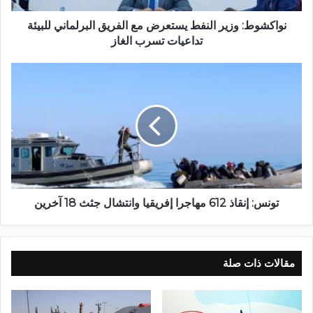
نواكشوط: وزير النفط يستعرض مع الفريق البرلماني للبيئة
تداعيات تسرب الغاز
تونس: إنقاذ 612 مهاجرا إفريقيا وانتشال جثث 18 آخرين
مقالات ذات صلة