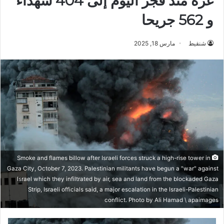
غزة منذ فجر اليوم إلى 404 شهداء
و 562 جريحا
شنقيط
مارس 18, 2025
Smoke and flames billow after Israeli forces struck a high-rise tower in
Gaza City, October 7, 2023. Palestinian militants have begun a "war" against
Israel which they infiltrated by air, sea and land from the blockaded Gaza
Strip, Israeli officials said, a major escalation in the Israeli-Palestinian
conflict. Photo by Ali Hamad \ apaimages