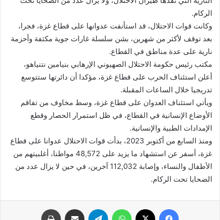
النارية التي نفذها طيران الاحتلال، ولا يزال عدد من الضحايا تحت
الركام.
وكانت قوات الاحتلال، قد استأنفت عدوانها على قطاع غزة، فجرا،
بعد توقف لأكثر من شهرين، بشن سلسلة غارات جوية مكثفة وأحزمة
نارية على عدة مناطق في القطاع.
مكتب رئيس حكومة الاحتلال الصهيوني الإرهابي بنيامين نتنياهو،
أعلن استئناف الحرب على قطاع غزة، مؤكدا أن دائرتها ستتوسع
تدريجيا خلال الساعات المقبلة.
ويأتي استئناف العدوان على قطاع غزة، وسط مخاوف من تفاقم
الأوضاع الإنسانية في القطاع، في ظل استمرار الحصار وقطع
الإمدادات الطبية والإنسانية.
ومنذ السابع من أكتوبر 2023، بدأت قوات الاحتلال عدوانا على قطاع
غزة، أسفر عن استشهاد ما يزيد على 48,572 مواطنا، أغلبيتهم من
الأطفال والنساء، وإصابة 112,032 آخرين، في حين لا يزال عدد من
الضحايا تحت الركام.
فيسبوك
X
واتساب
تيلقرام
مشاركة عبر البريد
طباعة