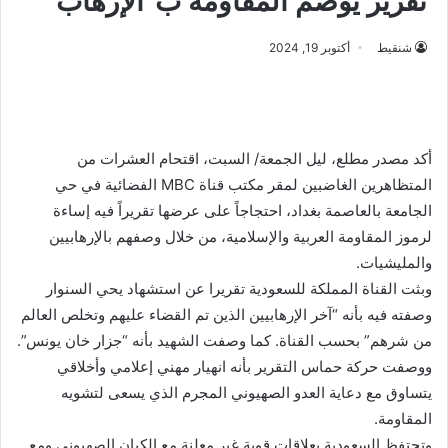
تقرير يوصم المقاومة ب”الإرهاب”
شنقيط
أكتوبر 19, 2024
أكد مصدر مطلع، ليل الجمعة/ السبت، اقتحام العشرات من
المتظاهرين الغاضبين لمقر مكتب قناة MBC الفضائية في حي
الجامعة بالعاصمة بغداد، احتجاجاً على عرضها تقريراً فيه إساءة
لرموز المقاومة العربية والإسلامية، من خلال وصفهم بالإرهابيين
والمليشيات.
وبثت القناة المملكة للسعودية تقريرا عن استشهاد يحي السنوار
وصفته فيه بأنه “آخر الإرهابيين الذين تم القضاء عليهم وتخلص العالم
من شرهم” بحسب القناة. كما وصفت الشهيد بأنه “جزار خان يونس”.
ووصفت حركة حماس التقرير بأنه انهيار مهني إعلامي وأخلاقي
يتساوق مع دعاية العدو الصهيوني المجرم الذي يسعى لتشويه
المقاومة.
وتحتفظ السعودية بعلاقات قوية غير معلنة مع الكيان الصهيوني ومع