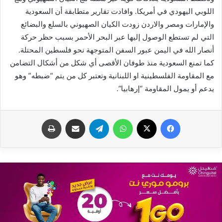
اللوبي اليهودي في أمريكا. وافادت تقارير متطابقة أن السعودية
والإمارات ومصر والاردن زودت الكيان الصهيوني بالسلع والبضائع
التي لم تستطع الوصول إليها عبر البحر الأحمر بسبب حظر حركة
أنصار الله في اليمن عبور السفن المتوجهة نحو فلسطين المحتلة.
كما تمنع السعودية منذ طوفان الأقصى أي شكل من أشكال التضامن
مع المقاومة الفلسطينية او اللبنانية وتعتبر كل من يتم “ضبطه” وهو
يدعم أو يمول المقاومة “إرهابيا”.
فيسبوك
X
واتساب
تيلقرام
مشاركة عبر البريد
طباعة