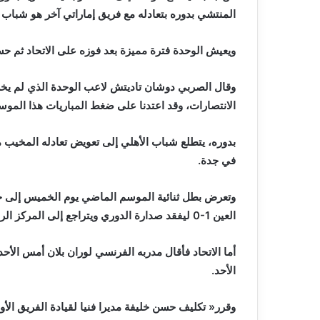
‬المنتشي‭ ‬بدوره‭ ‬بتعادله‭ ‬مع‭ ‬فريق‭ ‬إماراتي‭ ‬آخر‭ ‬هو‭ ‬شباب‭ ‬الأهلي‭ ‬1‭-‬1‭ ‬في‭ ‬دبي‭.‬
ويعيش‭ ‬الوحدة‭ ‬فترة‭ ‬مميزة‭ ‬بعد‭ ‬فوزه‭ ‬على‭ ‬الاتحاد‭ ‬ثم‭ ‬حسمه‭ ‬دربي‭ ‬أبو‭ ‬ظبي‭ ‬أمام‭ ‬جاره‭ ‬الجزيرة‭ ‬1‭-‬0‭.‬
‬الانتصارات،‭ ‬وقد‭ ‬اعتدنا‭ ‬على‭ ‬ضغط‭ ‬المباريات‭ ‬هذا‭ ‬الموسم،‭ ‬وطوينا‭ ‬صفحة‭ ‬الدربي‭ ‬وتفكيرنا‭ ‬حاليا‭ ‬بمباراتنا‭ ‬الآسيوية‮»‬‭.‬
‬في‭ ‬جدة‭.‬
‬العين‭ ‬0‭-‬1‭ ‬ليفقد‭ ‬صدارة‭ ‬الدوري‭ ‬ويتراجع‭ ‬إلى‭ ‬المركز‭ ‬الرابع‭.‬
‬الأحد‭.‬