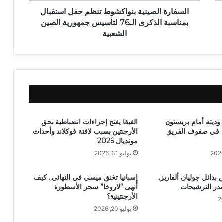
السفارة الصينية بنواكشوط تنظم حفل استقبال
بمناسبة الذكرى الـ76 لتأسيس جمهورية الصين
الشعبية
وديته أمام بريستون
الفيفا يفتح إجراءات انضباطية بحق
ت في صفوف الفريق
الأرجنتين بسبب لافتة فوكلاند وأحداث
مونديال 2026
يوليو 31, 2026
دائل جوليان ألفاريز..
إسبانيا تخنق ميسي في النهائي.. كيف
صدر الترشيحات
أنهى “لاروخا” سحر الأسطورة
الأرجنتينية؟
يوليو 20, 2026