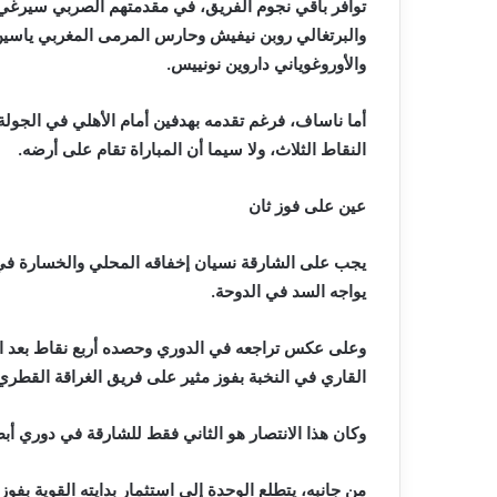
‬والأوروغوياني‭ ‬داروين‭ ‬نونييس‭.‬
‬النقاط‭ ‬الثلاث،‭ ‬ولا‭ ‬سيما‭ ‬أن‭ ‬المباراة‭ ‬تقام‭ ‬على‭ ‬أرضه‭.‬
عين‭ ‬على‭ ‬فوز‭ ‬ثان‭ ‬
‬يواجه‭ ‬السد‭ ‬في‭ ‬الدوحة‭.‬
‬القاري‭ ‬في‭ ‬النخبة‭ ‬بفوز‭ ‬مثير‭ ‬على‭ ‬فريق‭ ‬الغراقة‭ ‬القطري‭ ‬4‭-‬3،‭ ‬بعدما‭ ‬تأخر‭ ‬مرتين‭ ‬0‭-‬2‭ ‬و2‭-‬3‭.‬
وكان‭ ‬هذا‭ ‬الانتصار‭ ‬هو‭ ‬الثاني‭ ‬فقط‭ ‬للشارقة‭ ‬في‭ ‬دوري‭ ‬أبطال‭ ‬آسيا‭ ‬أمام‭ ‬منافس‭ ‬قطري‭.‬