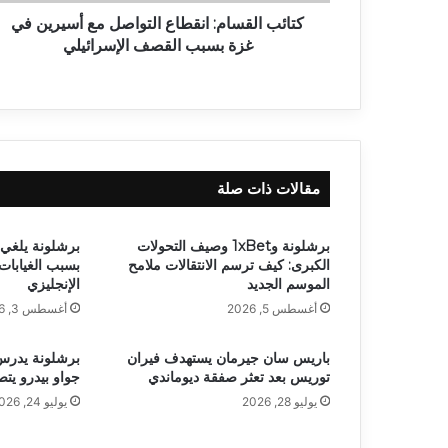
كتائب القسام: انقطاع التواصل مع أسيرين في
غزة بسبب القصف الإسرائيلي
مقالات ذات صلة
برشلونة و1xBet وصيف التحولات
برشلونة يلغي 
الكبرى: كيف ترسم الانتقالات ملامح
بسبب الغيابا
الموسم الجديد
الإنجليزي
أغسطس 5, 2026
أغسطس 3, 2026
باريس سان جيرمان يستهدف فيران
برشلونة يدرس ب
توريس بعد تعثر صفقة ديوماندي
جواو بيدرو يت
يوليو 28, 2026
يوليو 24, 2026