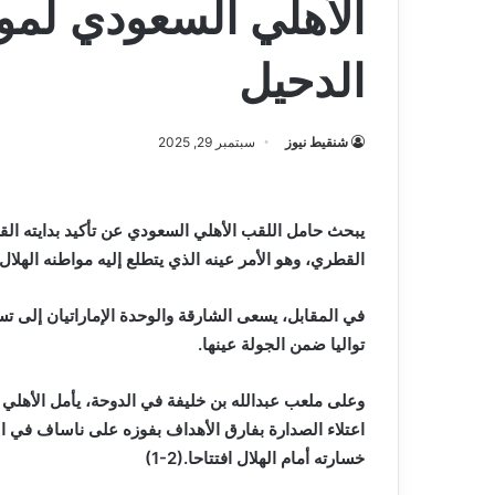
الأهلي السعودي لمو
الدحيل
شنقيط نيوز
سبتمبر 29, 2025
‬القطري،‭ ‬وهو‭ ‬الأمر‭ ‬عينه‭ ‬الذي‭ ‬يتطلع‭ ‬إليه‭ ‬مواطنه‭ ‬الهلال‭ ‬في‭ ‬مواجهة‭ ‬مضيفه‭ ‬ناساف‭ ‬الأوزبكستاني،‭ ‬ضمن‭ ‬الجولة‭ ‬الثانية‭.‬
‬تواليا‭ ‬ضمن‭ ‬الجولة‭ ‬عينها‭.‬
‬خسارته‭ ‬أمام‭ ‬الهلال‭ ‬افتتاحا‭ (‬1-2‭). ‬