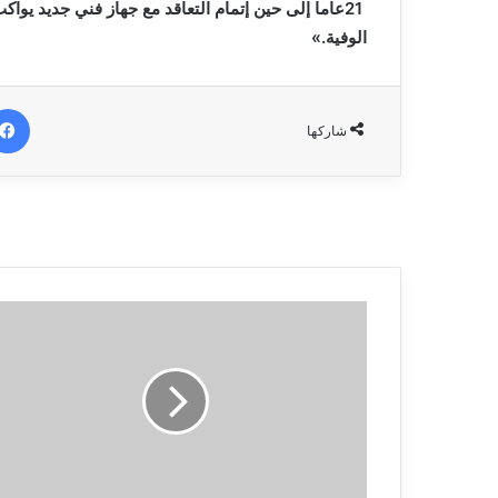
‬الوفية‮»‬‭.‬
شاركها