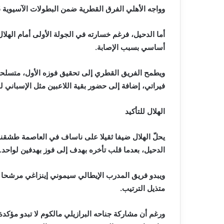
وواجه‭ ‬الأهلي‭ ‬الفرق‭ ‬القطرية‭ ‬ضمن‭ ‬البطولات‭ ‬الآسيوية‭ ‬25‭ ‬مرة،‭ ‬محققا‭ ‬11‭ ‬انتصارا‭ ‬مقبل‭ ‬ثماني‭ ‬هزائم‭ ‬وستة‭ ‬تعادلات‭.‬
‬أساسي‭ ‬بسبب‭ ‬الإصابة‭.‬
‬فيراتي،‭ ‬إضافة‭ ‬إلى‭ ‬حضور‭ ‬بقية‭ ‬اللاعبين‭ ‬مثل‭ ‬الإسباني‭ ‬لويس‭ ‬ألبيرتو‭ ‬والبولندي‭ ‬كريستوف‭ ‬بيونتيك‭ ‬وبسام‭ ‬الراوي‭.‬
الهلال‭ ‬للتأكيد‭ ‬
‬الدحيل،‭ ‬بعدما‭ ‬قلب‭ ‬تأخره‭ ‬بهدف‭ ‬إلى‭ ‬فوز‭ ‬بهدفين‭ ‬لواحد‭.‬
‬متذيل‭ ‬الترتيب‭.‬