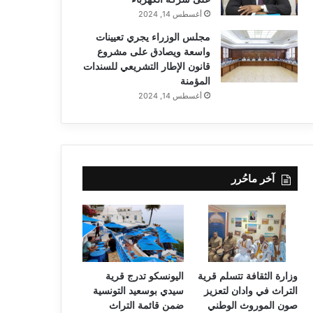
أغسطس 14, 2024
مجلس الوزراء يجري تعيينات
واسعة ويصادق على مشروع
قانون الإطار التشريعي للسندات
المؤمنة
أغسطس 14, 2024
آخر ماحُرر
وزارة الثقافة تتسلم قرية
اليونسكو تدرج قرية
التراث في وادان لتعزيز
سيدي بوسعيد التونسية
صون الموروث الوطني
ضمن قائمة التراث