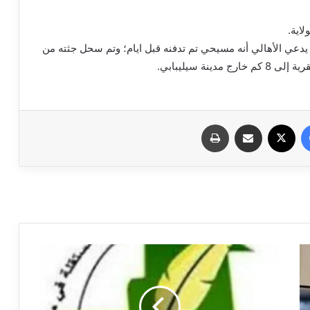
اية.
يدعي الأهالي أنه مسيحي تم تدفنه قبل ايام؛ وتم سحل جثته من
نة سيليبابي.
فيسبوك
X
مشاركة عبر البريد
طباعة