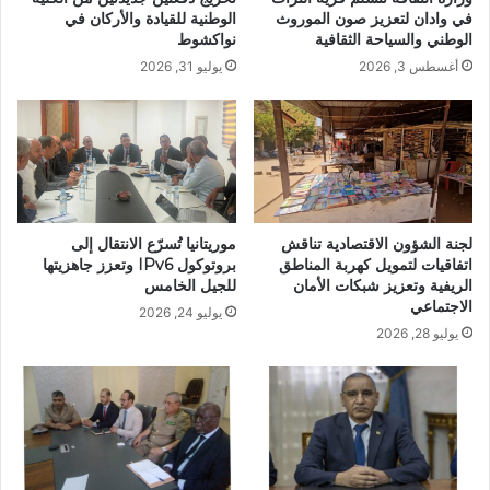
في وادان لتعزيز صون الموروث
الوطنية للقيادة والأركان في
الوطني والسياحة الثقافية
نواكشوط
أغسطس 3, 2026
يوليو 31, 2026
لجنة الشؤون الاقتصادية تناقش
موريتانيا تُسرّع الانتقال إلى
اتفاقيات لتمويل كهربة المناطق
بروتوكول IPv6 وتعزز جاهزيتها
الريفية وتعزيز شبكات الأمان
للجيل الخامس
الاجتماعي
يوليو 24, 2026
يوليو 28, 2026