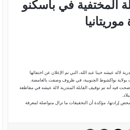
ة المختفية في باسكنو
موريتانيا
ة لاله عيشه خينا عبد الله، التي تم الإعلان عن اختفائها
 بولاية نواكشوط الجنوبية، في ظروف وصفت بالغامضة.
حت فيه أنه تم توقيف القابلة المتدربة لالة عيشه في مقاطعة
لاد.
حض إرادتها، مؤكدة أن التحقيقات ما تزال متواصلة لمعرفة
فيسبوك
X
مشاركة عبر البريد
طباعة