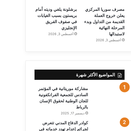
مصرف سوريا المركزي
برشلونة يلغي وديته أمام
يعلن خروج العملة
بريستون بسبب الغيابات
القديمة من التداول وبدء
في صفوف الفريق
المرحلة النهائية
الإنجليزي
لاستبدالها
أغسطس 3, 2026
أغسطس 3, 2026
المواضيع الأكثر شهرة
مشاركة موريتانية في المؤتمر
السادس للجمعية الفرانكفونية
للجان الوطنية لحقوق الإنسان
بالرباط
ديسمبر 17, 2025
كوادر الدفاع المدني تتعرض
لجرائم إعدام تهدد خدماته في