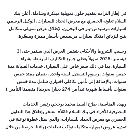
‬يتيح‭ ‬للزبائن‭ ‬امتلاك‭ ‬سيارات‭ ‬مرسيدس‭ ‬بأسعار‭ ‬مميزة‭ ‬وميسّرة‭.‬
وحسب‭ ‬الشروط‭ ‬والأحكام،‭ ‬يتضمن‭ ‬العرض‭ ‬الذي‭ ‬يستمر‭ ‬حتى‭ ‬31‭
‬سنوات‭ ‬بأقساط‭ ‬شهرية‭ ‬تبدأ‭ ‬من‭ ‬274‭ ‬دينارا‭ ‬بحرينيا‭ (‬متضمنا‭ ‬التأمين‭).‬