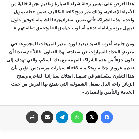
‬تمويل‭ ‬مرنة‭ ‬وشاملة‭ ‬تدعم‭ ‬أسلوب‭ ‬حياة‭ ‬زبائننا‭ ‬وتحقق‭ ‬تطلعاتهم‮»‬‭.‬
‬الخدمة‭ ‬والتأمين‭ ‬والضمان‮»‬‭.‬
فيسبوك
X
واتساب
تيلقرام
مشاركة عبر البريد
طباعة