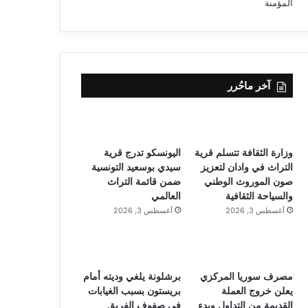
آخر ماحُرر
وزارة الثقافة تتسلم قرية
اليونسكو تدرج قرية
التراث في وادان لتعزيز
سيدي بوسعيد التونسية
صون الموروث الوطني
ضمن قائمة التراث
والسياحة الثقافية
العالمي
أغسطس 3, 2026
أغسطس 3, 2026
مصرف سوريا المركزي
برشلونة يلغي وديته أمام
يعلن خروج العملة
بريستون بسبب الغيابات
القديمة من التداول وبدء
في صفوف الفريق