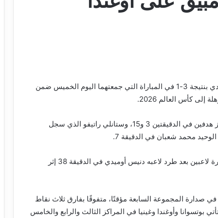
مبيق على أوغندا
حقق منتخب موزمبيق فوزًا مستحقًا على نظيره الأوغندي بنتيجة 3-1 في المباراة التي جمعتهما اليوم الخميس ضمن
إلى كأس العالم 2026.
وسجل أهداف موزمبيق كل من بيبو سانتوس الذي أحرز هدفين في الدقيقتين 3 و15، وستانلي راتيفو الذي سجل
وكان المنتخب الأوغندي قد اضطر لإكمال المباراة بعشرة لاعبين بعد طرد لاعبه دنيس أوميدي في الدقيقة 38 إثر
ز، رفع منتخب موزمبيق رصيده إلى 12 نقطة في صدارة المجموعة السابعة مؤقتًا، متفوقًا بفارق ثلاث نقاط
تي بوتسوانا وأوغندا وغينيا في المراكز الثالث والرابع والخامس