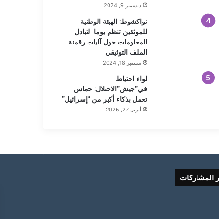
ديسمبر 9, 2024
نواكشوط: الهيئة الوطنية
للموثقين تنظم يوما لتبادل
المعلومات حول آليات رقمنة
الملف التوثيقي
سبتمبر 18, 2024
لواء احتياط
في”جيش”الاحتلال: حماس
تعمل بذكاء أكبر من “إسرائيل”
أبريل 27, 2025
ر المشاركات