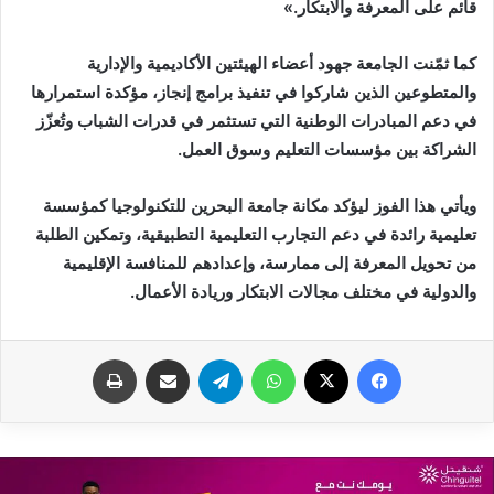
‬قائم‭ ‬على‭ ‬المعرفة‭ ‬والابتكار‮»‬‭.‬
‬الشراكة‭ ‬بين‭ ‬مؤسسات‭ ‬التعليم‭ ‬وسوق‭ ‬العمل‭.‬
‬والدولية‭ ‬في‭ ‬مختلف‭ ‬مجالات‭ ‬الابتكار‭ ‬وريادة‭ ‬الأعمال‭.‬
فيسبوك
X
واتساب
تيلقرام
مشاركة عبر البريد
طباعة