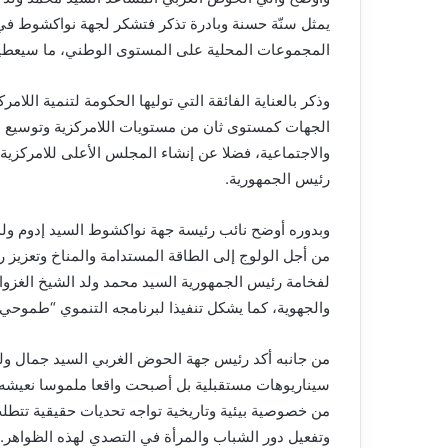
يمثل سنّة حسنة وبادرة تذكر فتشكر لجهة نواكشوط في س
المجموعات المحلية على المستوى الوطني، ما سيعطيها دف
وذكر بالعناية الفائقة التي توليها الحكومة لتنمية اللام
الجهات كمستوى ثان من مستويات اللامركزية وتوسيع نط
والاجتماعية، فضلا عن إنشاء المجلس الأعلى للامركزي
رئيس الجمهورية.
وبدوره أوضح نائب رئيسة جهة نواكشوط السيد إدوم ول
من أجل الولوج إلى الطاقة المستدامة والمناخ وتعزيز ري
لفخامة رئيس الجمهورية السيد محمد ولد الشيخ الغزواني
والجهوية، كما يشكل تنفيذا لبرنامجه التنموي “طموحي
من جانبه أكد رئيس جهة الحوض الغربي السيد جمال ولد 
سيناريوهات مستقبلية بل أصبحت واقعا ملموسا نعيشه ي
من خصوصية بيئية وتاريخية تواجه تحديات حقيقية تتطلب
وتفعيل دور الشباب والمرأة في التصدي لهذه الظواهر.