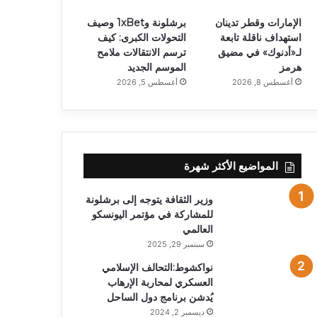
الإمارات وقطر تدينان
برشلونة و1xBet وصيف
استهداف ناقلة تابعة
التحولات الكبرى: كيف
لـ«أدنوك» في مضيق
ترسم الانتقالات ملامح
هرمز
الموسم الجديد
أغسطس 8, 2026
أغسطس 5, 2026
المواضيع الأكثر شهرة
وزير الثقافة يتوجه إلى برشلونة
للمشاركة في مؤتمر اليونسكو
العالمي
سبتمبر 29, 2025
نواكشوط:التحالف الإسلامي
العسكري لمحاربة الإرهاب
يُدشن برنامج دول الساحل
ديسمبر 2, 2024