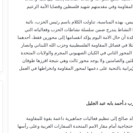
المقاومة وفي مقدمتهم شهيد فلسطين وقضايا الأمة الزعيم
، بهذه المناسبة، تناولت الكلام باسم رئيس الحزب، نائبة
 النشاط يندرج ضمن سلسلة نشاطات الحزب وفعالياته التي
دة أن حال الامة اليوم يؤكد انقسامها إلى محورين فقط، أحدهما
لا في فصائل المقاومة الفلسطينية وحزب الله اللبناني وانصار
ل المحور الثاني في الكيان الصهيوني المجرم والولايات المتحدة
ئين والصامتين ولا يوجد محور ثالث وهي نتيجة افرزها طوفان
رانية بالتحية على دعمها لمحور المقاومة وانخراطها في العمل
زب د.أحمد بابه عبد الجليل
 صالح إلى تنظيم فعاليات جماهيرية داعمة بقوة للمقاومة
تجاجية أمام مقار الامم المتحدة السفارات الغربية وعلى رأسها