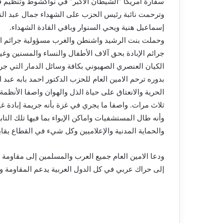
سفارة امريكا “الشيطان الاكبر” في نواكشوط وتنظيم فع
وترحمت نائبة رئيس الحزب على الشهداء جمال عبد النا
إسماعيل هنية ويحي السنوار وباقي القادة الشهداء.
وحملت بنت الرشيد واشنطن والغرب مسؤولية جرائم الك
جرائم الإبادة بحق آلاف الأطفال والنساء والمسنين وغي
الكيان العنصري الصهيوني بكافة وسائل الدمار التي جر
بدوره ترحم الامين العام للحزب الدكتور احمد بابه عبد
الحرية والانعتاق على حياة الذل والهوان واصفا الأنظمة 
ثلاث مرات. واصفا ما يجري في غزة بأنه جريمة إبادة 
وأنه طال المستشفيات واماكن الإيواء بما فيها تلك الت
والحماية المدنية والإعلاميين وكل شيء في القطاع 
ودعا الامين العام جميع العرب والمسلمين إلى مقاومة مخط
إلى حراك عربي في كل الدول العربية يدعم المقاومة وي