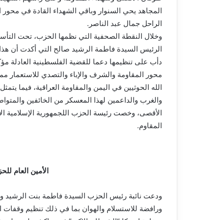
المجاهد يحي السنوار وباقي الشهداء القادة في محور 
الراحل جمال عبد الناصر.
وخلال النقطة الصحفية التي نظمها الحزب، تحت التأسيس
الرئيس السيدة فاطمة الرشيد صالح التي أكدت أن هذا
دأب على تنظيمها دعما للقضية الفلسطينية العادلة مؤك
محور المقاومة والشرف والإباء والتصدي للاستعمار ممث
الله الحوثيين في اليمن والمقاومة العراقية، فيما يتمث
والغرب والداعمين لهذا المعسكر من الخائفين والمتواط
الأقصى، وخصت رئيسة الحزب اللجمهورية الإسلامية الإي
المقاوم.
الأمين العام للح
ودعت نائبة رئيس الحزب السيدة فاطمة بنت الرشيد ولد
ورافضة للاستسلام والهوان بما في ذلك تنظيم وقفات اح