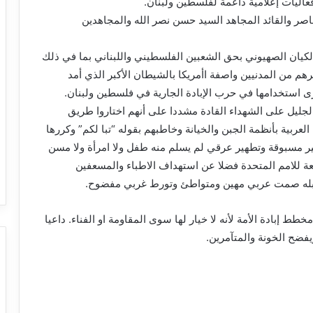
اليات إعلامية داعمة لفلسطين ولبنان.
صر والقائد المجاهد السيد حسن نصر الله والمجاهدين
يان الصهيوني بحق الشعبين الفلسطيني واللبناني بما في ذلك
رهم من المدنيين واصفة اأمريكا بالشيطان الأكبر الذي أمد
ى استخدامها في حرب الإبادة الجارية في فلسطين ولبنان.
 الجليل على الشهداء القادة مشددا على أنهم اختاروا طريق
العربية بأنظمة الجبن والخيانة وخاطبهم بقوله “تبا لكم” وكررها
غير مسبوقة وتطهير عرقي لم يسلم منه طفل ولا امرأة ولا مسن
ابعة للامم المتحدة فضلا عن استهداف الاطباء والمسعفين
يقابله صمت عربي مهين ومتواطئ وتورط غربي مفضوح.
ط إبادة الأمة لأنه لا خيار لها سوى المقاومة او الفناء. داعيا
فضح الخونة والمتآمرين.