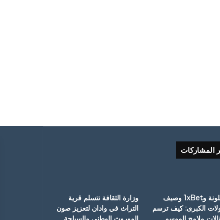
ر المشاركات
برشلونة و1xBet وصيف
وزارة الثقافة تتسلم قرية
ولات الكبرى: كيف ترسم
التراث في وادان لتعزيز صون
قالات ملامح الموسم
الموروث الوطني والسياحة