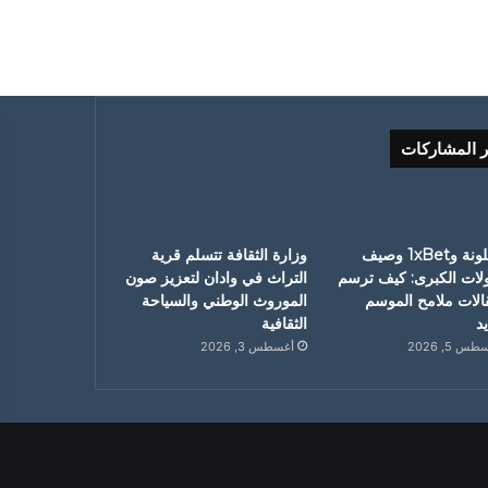
ر المشاركات
برشلونة و1xBet وصيف
وزارة الثقافة تتسلم قرية
ولات الكبرى: كيف ترسم
التراث في وادان لتعزيز صون
قالات ملامح الموسم
الموروث الوطني والسياحة
د
الثقافية
س 5, 2026
أغسطس 3, 2026