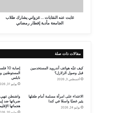
غابت عنه النقابات … غزواني يشارك طلاب
الجامعة مأدبة إفطار رمضاني
مقالات ذات صلة
كيف تنبّه هواتف أندرويد المستخدمين
إصابة 0
قبل وصول الزلازل؟
المستوطنين و
نابلس
أغسطس 3, 2026
يوليو 31, 2026
الاعتداء على امرأة مسلمة أمام طفلها
واشنطن تنهي ا
يثير غضبًا واسعًا في كندا
ضرباتها ضد إي
هجماتها الإقليم
يوليو 24, 2026
يوليو 20, 2026