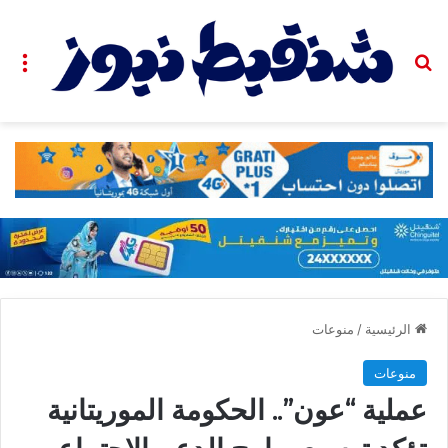
بحث عن
الق
الرئيسية
/
منوعات
منوعات
عملية “عون”.. الحكومة الموريتانية