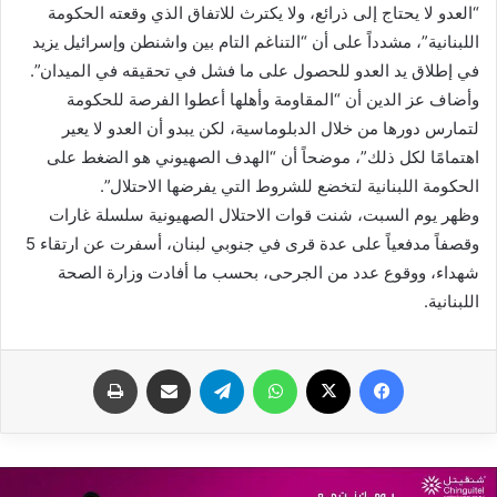
“العدو لا يحتاج إلى ذرائع، ولا يكترث للاتفاق الذي وقعته الحكومة
اللبنانية”، مشدداً على أن “التناغم التام بين واشنطن وإسرائيل يزيد
في إطلاق يد العدو للحصول على ما فشل في تحقيقه في الميدان”.
وأضاف عز الدين أن “المقاومة وأهلها أعطوا الفرصة للحكومة
لتمارس دورها من خلال الدبلوماسية، لكن يبدو أن العدو لا يعير
اهتمامًا لكل ذلك”، موضحاً أن “الهدف الصهيوني هو الضغط على
الحكومة اللبنانية لتخضع للشروط التي يفرضها الاحتلال”.
وظهر يوم السبت، شنت قوات الاحتلال الصهيونية سلسلة غارات
وقصفاً مدفعياً على عدة قرى في جنوبي لبنان، أسفرت عن ارتقاء 5
شهداء، ووقوع عدد من الجرحى، بحسب ما أفادت وزارة الصحة
اللبنانية.
فيسبوك
X
واتساب
تيلقرام
مشاركة عبر البريد
طباعة