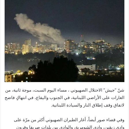
شنّ “جيش” الاحتلال الصهيوني ، مساء اليوم السبت، موجة ثانية، من
الغارات على الأراضي اللبنانية، في الجنوب والبقاع، في انتهاكٍ فاضح
لاتفاق وقف إطلاق النار والسيادة اللبنانية.
وفي قضاء صور أيضاً، أغار الطيران الصهيوني أكثر من مرّة على
وادي زبقين، وادي الشومرية، والوادي بين بلدات صريفا وفرون