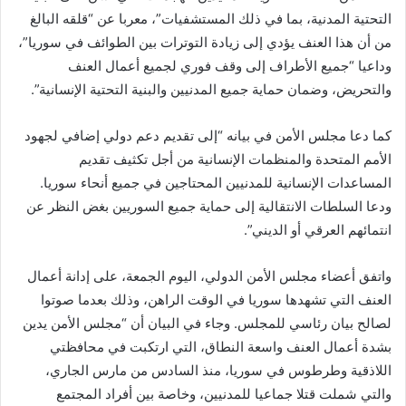
التحتية المدنية، بما في ذلك المستشفيات”، معربا عن “قلقه البالغ
من أن هذا العنف يؤدي إلى زيادة التوترات بين الطوائف في سوريا”،
وداعيا “جميع الأطراف إلى وقف فوري لجميع أعمال العنف
والتحريض، وضمان حماية جميع المدنيين والبنية التحتية الإنسانية”.
كما دعا مجلس الأمن في بيانه “إلى تقديم دعم دولي إضافي لجهود
الأمم المتحدة والمنظمات الإنسانية من أجل تكثيف تقديم
المساعدات الإنسانية للمدنيين المحتاجين في جميع أنحاء سوريا.
ودعا السلطات الانتقالية إلى حماية جميع السوريين بغض النظر عن
انتمائهم العرقي أو الديني”.
واتفق أعضاء مجلس الأمن الدولي، اليوم الجمعة، على إدانة أعمال
العنف التي تشهدها سوريا في الوقت الراهن، وذلك بعدما صوتوا
لصالح بيان رئاسي للمجلس. وجاء في البيان أن “مجلس الأمن يدين
بشدة أعمال العنف واسعة النطاق، التي ارتكبت في محافظتي
اللاذقية وطرطوس في سوريا، منذ السادس من مارس الجاري،
والتي شملت قتلا جماعيا للمدنيين، وخاصة بين أفراد المجتمع