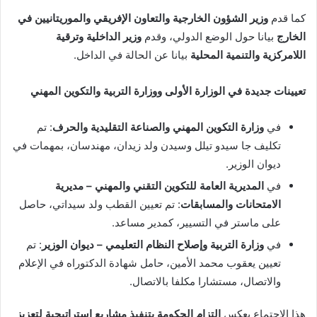
كما قدم
وزير الشؤون الخارجية والتعاون الإفريقي والموريتانيين في
الخارج
بيانا حول الوضع الدولي، وقدم
وزير الداخلية وترقية
اللامركزية والتنمية المحلية
بيانا عن الحالة في الداخل.
تعيينات جديدة في الوزارة الأولى ووزارة التربية والتكوين المهني
في
وزارة التكوين المهني والصناعة التقليدية والحرف
: تم
تكليف جا سيدو تيلل وسيدن ولد زيدان، مهندسان، بمهمات في
ديوان الوزير.
في
المديرية العامة للتكوين التقني والمهني – مديرية
الامتحانات والمسابقات
: تم تعيين القطب ولد سيداتي، حاصل
على ماستر في التسيير، كمدير مساعد.
في
وزارة التربية وإصلاح النظام التعليمي – ديوان الوزير
: تم
تعيين يعقوب محمد الأمين، حامل شهادة الدكتوراه في الإعلام
والاتصال، مستشارا مكلفا بالاتصال.
هذا الاجتماع يعكس
التزام الحكومة بتنفيذ مشاريع استراتيجية لتعزيز