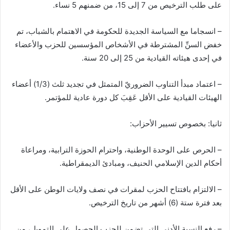
على طلب الترخيص من 7 إلى 15، من ضمنهم 5 نساء.
– انسجاما مع السياسة الجديدة للحكومة في الاهتمام بالشباب، تم
خفض السنِّ المشترطة في الأشخاص المؤسسين للحزب والأعضاء
في إحدى هيئاته القيادية من 25 إلى 20 سنة.
– اعتماد مبدأ التناوب الضروريّ المتمثل في تجديد ثلث (1/3) أعضاء
الهيئات القيادية على الأقل عَقِبَ كل دورة عادية للمؤتمر.
ثانيا: بخصوص تسيير الأحزاب:
– الحرص على الوحدة الوطنية، واحترام الحوزة الترابية، ومراعاة
أحكام الدين الإسلامي الحنيف، ومبادئ الديمقراطية.
– الالتزام بافتتاح الحزب لمقرات في نصف ولايات الوطن على الأقل
بعد فترة ستة (6) أشهر من تاريخ الترخيص.
– رفع النسبة الأدنى التي تضمن للحزب الحصول على التمويل، من