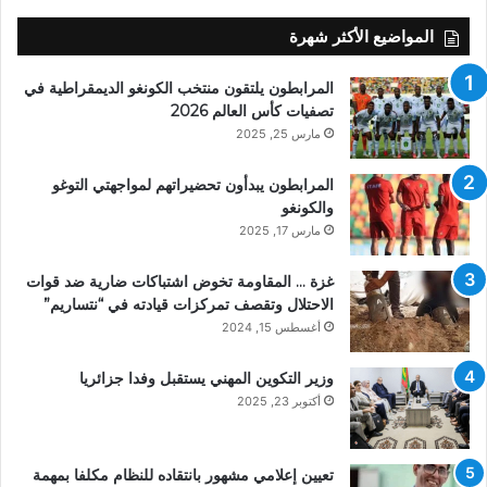
المواضيع الأكثر شهرة
المرابطون يلتقون منتخب الكونغو الديمقراطية في
تصفيات كأس العالم 2026
مارس 25, 2025
المرابطون يبدأون تحضيراتهم لمواجهتي التوغو
والكونغو
مارس 17, 2025
غزة … المقاومة تخوض اشتباكات ضارية ضد قوات
الاحتلال وتقصف تمركزات قيادته في “نتساريم”
أغسطس 15, 2024
وزير التكوين المهني يستقبل وفدا جزائريا
أكتوبر 23, 2025
تعيين إعلامي مشهور بانتقاده للنظام مكلفا بمهمة