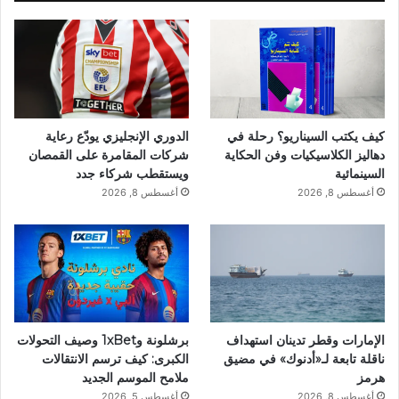
كيف يكتب السيناريو؟ رحلة في
الدوري الإنجليزي يودّع رعاية
دهاليز الكلاسيكيات وفن الحكاية
شركات المقامرة على القمصان
السينمائية
ويستقطب شركاء جدد
أغسطس 8, 2026
أغسطس 8, 2026
الإمارات وقطر تدينان استهداف
برشلونة و1xBet وصيف التحولات
ناقلة تابعة لـ«أدنوك» في مضيق
الكبرى: كيف ترسم الانتقالات
هرمز
ملامح الموسم الجديد
أغسطس 8, 2026
أغسطس 5, 2026