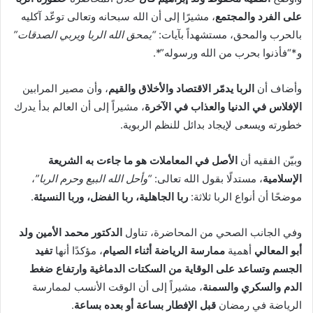
على الفرد والمجتمع
، مشيرًا إلى أن الله سبحانه وتعالى توعّد آكليه
بالحرب والمحق، مستشهداً بآيات:
“يمحق الله الربا ويربي الصدقات”
و*“فأذنوا بحرب من الله ورسوله”*.
وأضاف أن
الربا يدمّر الاقتصاد والأخلاق والقيم
، وأن مصير المرابين
الإفلاس في الدنيا والعذاب في الآخرة
، مشيراً إلى أن العالم بدأ يدرك
خطورته ويسعى لإيجاد بدائل للنظم الربوية.
وبيّن الفقيه أن
الأصل في المعاملات هو ما جاءت به الشريعة
الإسلامية
، مستدلًا بقول الله تعالى:
“وأحل الله البيع وحرم الربا”
،
موضحًا أن أنواع الربا ثلاثة:
ربا الجاهلية، ربا الفضل، وربا النسيئة
.
وفي الجانب الصحي من المحاضرة، تناول
الدكتور محمد الأمين ولد
أبو المعالي
أهمية
ممارسة الرياضة أثناء الصيام
، مؤكدًا أنها
تفيد
الجسم وتساعد على الوقاية من السكتات الدماغية وارتفاع ضغط
الدم والسكري والسمنة
، مشيراً إلى أن الوقت الأنسب لممارسة
الرياضة في رمضان
قبل الإفطار بساعة أو بعده بساعة
.