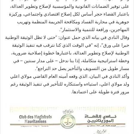
على توفير الضمانات القانونية والمؤسسية لإصلاح وتطوير العدالة،
باعتبار القضاء حجر أساس لكل إصلاح اقتصادي واجتماعي، وركيزة
جوهرية في محاربة الفساد ومكافحة الجريمة المنظمة وتهريب
المهاجرين، ورافعة للتنمية والاستثمار”.
وقال النادي في بيانه الذي حمل عنوان: “حتى لا تظل الوثيقة الوطنية
حبرا على ورق”، إنه “في الوقت الذي كنا نترقب فيه تنفيذ الوثيقة
الوطنية لإصلاح وتطوير العدالة، باعتبارها خطوة إصلاحية ضرورية،
وخطة استراتيجية متكاملة، إذا بنا ندخل – على مدار سنتين – في
مسار طويل من التسويف والتأخير يصل حد التراجع”.
وأكد النادي في البيان، الذي وقعه أمينه العام القاضي مولاي اعلي
ولد مولاي اعلي، استياءه واستنكاره للتأخير في تنفيذ الوثيقة رغم
مرور فترة طويلة على اعتمادها.