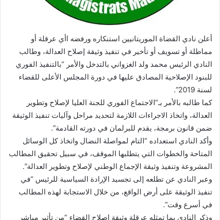
أعلن نادي القضاة الموريتانيين استنكاره ورفضه اأي عرقلة أو
مماطلة أو تسويف أو تأخير في تنفيذ وثيقة إصلاح العدالة، وطالب
النادي الرئيس محمد ولد الغزواني بالتدخل والأمر “بالتنفيذ الفوري
للبنود الإصلاحية المصادق عليها في دورة المجلس الأعلى للقضاء
لسنة 2019”.
كما طالبه بالأمر بـ”الاجتماع الفوري للجنة العليا لإصلاح وتطوير
العدالة، واتخاذ الاجراءات اللازمة لتحديد مراحل وآليات تنفيذ الوثيقة
ضمن قانون برمجة، يقدم للبرلمان في دورته القادمة”.
وأكد النادي استعداده “التام لمواصلة النضال واتخاذ كل الوسائل
المتاحة والخطوات التي يتطلبها الموقف، في سبيل تحقيق المطالب
المشروعة وتنفيذ وثيقة الإجماع الوطني لإصلاح وتطوير العدالة”.
وعبر النادي عن تطلعه إلى تجسيد الإرادة السياسية للرئيس “في
تنفيذ الوثيقة على أرض الواقع، من خلال الاستجابة لهذه المطالب
في أسرع وقت”.
وذكر النادي بما تمثله عرقلة وثيقة إصلاح القضاء “من تأثير مباشر