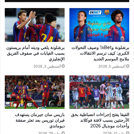
برشلونة و1xBet وصيف التحولات
برشلونة يلغي وديته أمام بريستون
الكبرى: كيف ترسم الانتقالات
بسبب الغيابات في صفوف الفريق
ملامح الموسم الجديد
الإنجليزي
أغسطس 5, 2026
أغسطس 3, 2026
الفيفا يفتح إجراءات انضباطية بحق
باريس سان جيرمان يستهدف
الأرجنتين بسبب لافتة فوكلاند
فيران توريس بعد تعثر صفقة
وأحداث مونديال 2026
ديوماندي
يوليو 31, 2026
يوليو 28, 2026