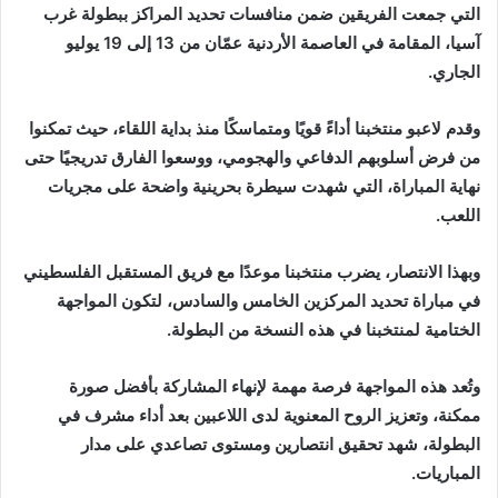
‬الجاري‭.‬
‬اللعب‭.‬
‬الختامية‭ ‬لمنتخبنا‭ ‬في‭ ‬هذه‭ ‬النسخة‭ ‬من‭ ‬البطولة‭.‬
‬المباريات‭.‬