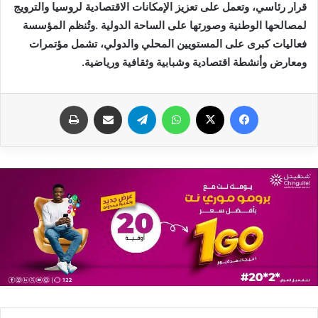
‬ومعارض‭ ‬وأنشطة‭ ‬اقتصادية‭ ‬وشبابية‭ ‬وثقافية‭ ‬ورياضية‭.‬
فيسبوك
X
واتساب
تيلقرام
مشاركة عبر البريد
طباعة