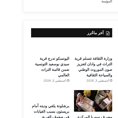
آخر ماحُرر
وزارة الثقافة تتسلم قرية
اليونسكو تدرج قرية
التراث في وادان لتعزيز
سيدي بوسعيد التونسية
صون الموروث الوطني
ضمن قائمة التراث
والسياحة الثقافية
العالمي
أغسطس 3, 2026
أغسطس 3, 2026
برشلونة يلغي وديته أمام
بريستون بسبب الغيابات
مصرف سوريا المركزي
في صفوف الفريق