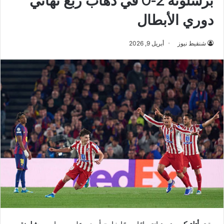
برشلونة 2-0 في ذهاب ربع نهائي
دوري الأبطال
شنقيط نيوز
أبريل 9, 2026