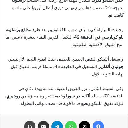
حقق
أتلتيكو مدريد
انتصارًا مهمًا خارج أرضه على حساب
برشلونة
بنتيجة 2-0، ضمن ذهاب ربع نهائي دوري أبطال أوروبا على ملعب
كامب نو
.
وجاءت المباراة في سياق صعب للكتالونيين بعد
طرد مدافع برشلونة
باو كوبارسي في الدقيقة 42
، ليكمل الفريق اللقاء بعشرة لاعبين، ما
منح أتلتيكو الأفضلية التكتيكية.
واستغل أتلتيكو النقص العددي للخصم، حيث افتتح النجم الأرجنتيني
جوليان ألفاريز
التسجيل في الدقيقة 45، مانحًا فريقه التفوق قبل
نهاية الشوط الأول.
وفي الشوط الثاني، عزز الفريق الضيف تقدمه بهدف ثانٍ في
الدقيقة 70، سجله
ألكسندر سورلوث
بعد تمريرة مميزة من
روجيري
،
ليؤكد تفوق أتلتيكو ويضع قدماً قوية في نصف نهائي البطولة.
فيسبوك
X
واتساب
تيلقرام
مشاركة عبر البريد
طباعة