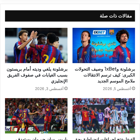
مقالات ذات صلة
برشلونة و1xBet وصيف التحولات
برشلونة يلغي وديته أمام بريستون
الكبرى: كيف ترسم الانتقالات
بسبب الغيابات في صفوف الفريق
ملامح الموسم الجديد
الإنجليزي
أغسطس 5, 2026
أغسطس 3, 2026
الفيفا يفتح إجراءات انضباطية بحق
باريس سان جيرمان يستهدف