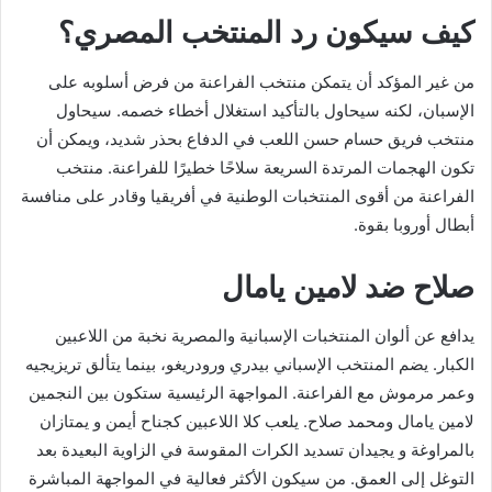
كيف سيكون رد المنتخب المصري؟
من غير المؤكد أن يتمكن منتخب الفراعنة من فرض أسلوبه على
الإسبان، لكنه سيحاول بالتأكيد استغلال أخطاء خصمه. سيحاول
منتخب فريق حسام حسن اللعب في الدفاع بحذر شديد، ويمكن أن
تكون الهجمات المرتدة السريعة سلاحًا خطيرًا للفراعنة. منتخب
الفراعنة من أقوى المنتخبات الوطنية في أفريقيا وقادر على منافسة
أبطال أوروبا بقوة.
صلاح ضد لامين يامال
يدافع عن ألوان المنتخبات الإسبانية والمصرية نخبة من اللاعبين
الكبار. يضم المنتخب الإسباني بيدري ورودريغو، بينما يتألق تريزيجيه
وعمر مرموش مع الفراعنة. المواجهة الرئيسية ستكون بين النجمين
لامين يامال ومحمد صلاح. يلعب كلا اللاعبين كجناح أيمن و يمتازان
بالمراوغة و يجيدان تسديد الكرات المقوسة في الزاوية البعيدة بعد
التوغل إلى العمق. من سيكون الأكثر فعالية في المواجهة المباشرة