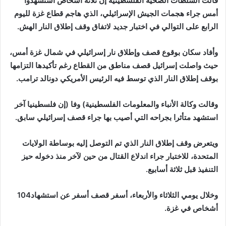
‬الرابع‭ ‬على‭ ‬التوالي‭ ‬في‭ ‬اختبار‭ ‬جديد‭ ‬لاتفاق‭ ‬وقف‭ ‬إطلاق‭ ‬النار‭ ‬الهش‭. ‬
‬بوقف‭ ‬إطلاق‭ ‬النار‭ ‬الذي‭ ‬توسط‭ ‬فيه‭ ‬الرئيس‭ ‬الأمريكي‭ ‬دونالد‭ ‬ترامب‭. ‬
‬استشهد‭ ‬متأثرا‭ ‬بجراحه‭ ‬التي‭ ‬أصيب‭ ‬بها‭ ‬جراء‭ ‬قصف‭ ‬إسرائيلي‭ ‬سابق‭. ‬
‬التنفيذ‭ ‬قبل‭ ‬ثلاثة‭ ‬أسابيع‭. ‬
وخلال‭ ‬يومي‭ ‬الثلاثاء‭ ‬والأربعاء،‭ ‬أسفر‭ ‬قصف‭ ‬أسفر‭ ‬عن‭ ‬استشهاد‭ ‬104‭
‬أشخاص‭ ‬في‭ ‬غزة‭.‬