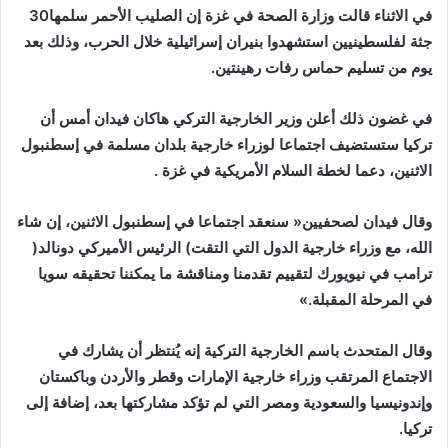
في‭ ‬الاثناء‭ ‬قالت‭ ‬وزارة‭ ‬الصحة‭ ‬في‭ ‬غزة‭ ‬إن‭ ‬الصليب‭ ‬الأحمر‭ ‬سلمها‭ ‬30‭
‬يوم‭ ‬من‭ ‬تسليم‭ ‬حماس‭ ‬رفات‭ ‬رهينتين‭. ‬
‬الاثنين،‭ ‬دعما‭ ‬لخطة‭ ‬السلام‭ ‬الأمريكية‭ ‬في‭ ‬غزة‭. ‬
‬الله،‭ ‬مع‭ ‬وزراء‭ ‬خارجية‭ ‬الدول‭ ‬التي‭ ‬التقت‭ (‬الرئيس‭ ‬الأميركي‭ ‬دونالد‭)
‬في‭ ‬المرحلة‭ ‬المقبلة‮»‬‭. ‬
‬تركيا‭. ‬