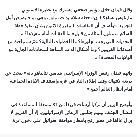
‬الولايات‭ ‬المتحدة؟‮»‬‭. ‬
‬أمام‭ ‬أنظار‭ ‬العالم‭ ‬أجمع‮»‬‭. ‬
‬يزال‭ ‬عالقا‭ ‬في‭ ‬معبر‭ ‬رفح‭ ‬بانتظار‭ ‬موافقة‭ ‬إسرائيل‭ ‬على‭ ‬دخول‭ ‬غزة‭. ‬