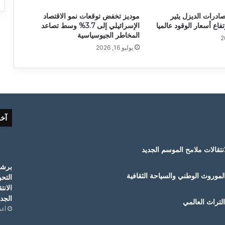
درات الديزل يثير
موديز تخفض توقعات نمو الاقتصاد
اع أسعار الوقود عالميا
الإسرائيلي إلى 3.7% وسط تصاعد
المخاطر الجيوسياسية
يوليو 16, 2026
آخ
لموروث الوطني والسياحة الثقافية
التح
الانت
الجدي
لتراث العالمي
أغسط