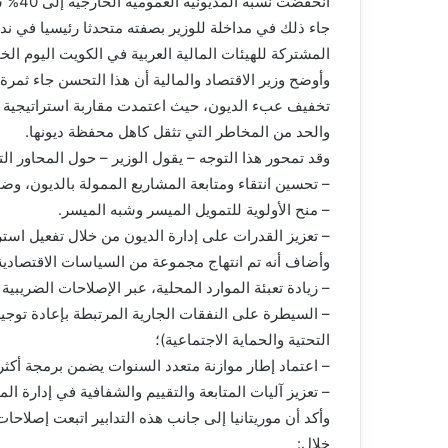
انخفضت نسبة المديونية العمومية الخارجية إلى 40% سنة 2023، بينما ظل الدين الداخلي ضئيلا.
جاء ذلك في مداخلة للوزير بصفته متحدثا رئيسيا في ن
المشتركة للهيئات المالية العربية في الكويت اليوم ال
وأوضح وزير الاقتصاد والمالية أن هذا التحسن جاء ثمرة
تخفيف عبء الديون، حيث اعتمدت مقاربة استراتيجية صا
والحد من المخاطر التي تثقل كاهل محفظة ديونها.
وقد تمحور هذا التوجه – يقول الوزير – حول المحاور التا
– تحسين انتقاء ومتابعة المشاريع الممولة بالديون، وضما
– منح الأولوية للتمويل الميسر وشبه الميسر.
– تعزيز القدرات على إدارة الديون من خلال تفعيل اس
وأضاف أنه تم انتهاج مجموعة من السياسات الاقتصادية 
– زيادة تعبئة الموارد المحلية، عبر الإصلاحات الضريب
– السيطرة على النفقات الجارية المرتبطة بإعادة توجيه 
التحتية والحماية الاجتماعية)؛
– اعتماد إطار موازنة متعدد السنوات يضمن برمجة أكثر 
– تعزيز آليات المتابعة والتقييم والشفافية في إدارة المو
وأكد أن موريتانيا إلى جانب هذه التدابير اتبعت إصلا
خلال: