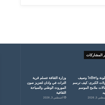
ر المشاركات
برشلونة و1xBet وصيف
وزارة الثقافة تتسلم قرية
ولات الكبرى: كيف ترسم
التراث في وادان لتعزيز صون
قالات ملامح الموسم
الموروث الوطني والسياحة
د
الثقافية
س 5, 2026
أغسطس 3, 2026