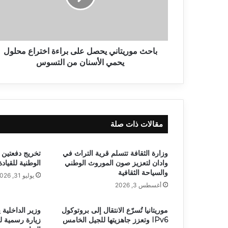
باحث موريتاني يحصل على براءة اختراع محلول
يحمي الأسنان من التسوس
مقالات ذات صلة
وزارة الثقافة تتسلم قرية التراث في
تخريج دفعتين 
وادان لتعزيز صون الموروث الوطني
الوطنية للقياد
والسياحة الثقافية
يوليو 31, 2026
أغسطس 3, 2026
موريتانيا تُسرّع الانتقال إلى بروتوكول
وزير الداخلية 
IPv6 وتعزز جاهزيتها للجيل الخامس
زيارة رسمية ل