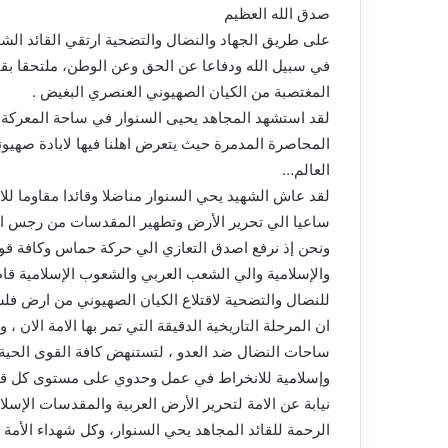
صدق الله العظيم
على طريق الجهاد والنضال والتضحية ارتقي القائد الشجا
في سبيل الله ودفاعا عن الحق وعن الوطن، ملتحقا بقي
المغتصبة من الكيان الصهيوني العنصري البغيض .
لقد استشهد المجاهد يحيى السنوار في ساحة المعركة
المحاصرة المدمرة حيث يتعرض اهلنا فيها لابادة صهيو
العالم…
لقد عاش الشهيد يحي السنوار مناضلا وقائدا مقاوما لل
ساعيا الي تحرير الأرض وتطهير المقدسات من رجس الص
ونحن إذ نرفع اصدق التعازي الي حركة حماس وكافة قوى
والإسلامية والي الشعب العربي والشعوب الإسلامية قاط
للنضال والتضحية لاقتلاع الكيان الصهيوني من ارض فلس
ان المرحلة التاريخية الدقيقة التي تمر بها الامة الان
ساحات النضال ضد العدو ، لتستنهض كافة القوى الح
وإسلامية للانخراط في عمل وحدوي على مستوى كل قط
نيابة عن الامة لتحرير الأرض العربية والمقدسات الإسل
الرحمة للقائد المجاهد يحي السنوار، وكل شهداء الأمة 