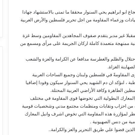
ع ابو ابراهيم يحي السنوار محققا ما تمنى بالاستشهاد جهادا
ادات وزعماء المقاومة من اجل تحرير فلسطين والأرض العربية
مقبلا غير مدبر يتقدم صفوف المجاهدين المقاومين وسط غزة
نية ممنهجة متعمدة كاملة اركان الجريمة على مرأى ومسمع من
احتلال والظلم والغطرسة مدافعا عن الكرامة والعزة والشعب
هاينة الغزاة.
 المقاومةً في فلسطين ولبنان وجميع الساحات العربية
بة ، لنؤكد ان دم الشهيد يحي السنوار سيكون وقودا إضافيا
طين الطاهرة وكافة الأراضي العربية المحتلة.
 ، والمعارك البطولية التي تخوضها قوى المقاومة في مختلف
ية من احزاب ونقابات ومنظمات مجتمع مدني وشخصيات قومية
ر لمؤازرة هذه المقاومة التي تخوض اشرف وانبل المعارك
امية من دنس الصهيونية .
الذين قضوا علي طريق التحرير والعز والكرامة..