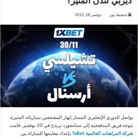
ديربي لندن المثير؟
شنقيط نيوز
نوفمبر 28, 2025
يواصل الدوري الإنجليزي الممتاز إبهار المشجعين بمبارياته المثيرة.
يتوجه فريق المدفعجية إلى ستامفورد بريدج في 30 نوفمبر. قامت
شركة المراهنات العالمية 1xBet
بإعداد معاينتها للمباراة بين