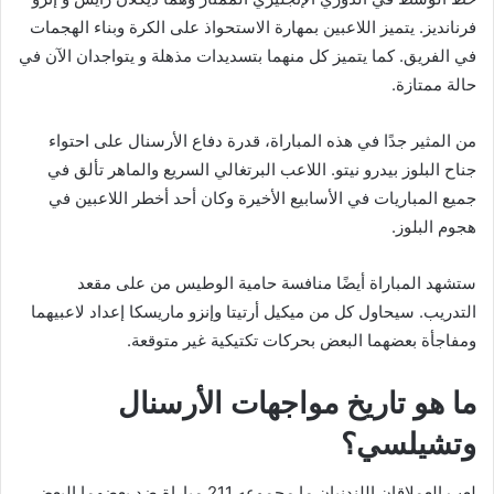
فرنانديز. يتميز اللاعبين بمهارة الاستحواذ على الكرة وبناء الهجمات
في الفريق. كما يتميز كل منهما بتسديدات مذهلة و يتواجدان الآن في
حالة ممتازة.
من المثير جدًا في هذه المباراة، قدرة دفاع الأرسنال على احتواء
جناح البلوز بيدرو نيتو. اللاعب البرتغالي السريع والماهر تألق في
جميع المباريات في الأسابيع الأخيرة وكان أحد أخطر اللاعبين في
هجوم البلوز.
ستشهد المباراة أيضًا منافسة حامية الوطيس من على مقعد
التدريب. سيحاول كل من ميكيل أرتيتا وإنزو ماريسكا إعداد لاعبيهما
ومفاجأة بعضهما البعض بحركات تكتيكية غير متوقعة.
ما هو تاريخ مواجهات الأرسنال
وتشيلسي؟
لعب العملاقان اللندنيان ما مجموعه 211 مباراة ضد بعضهما البعض.