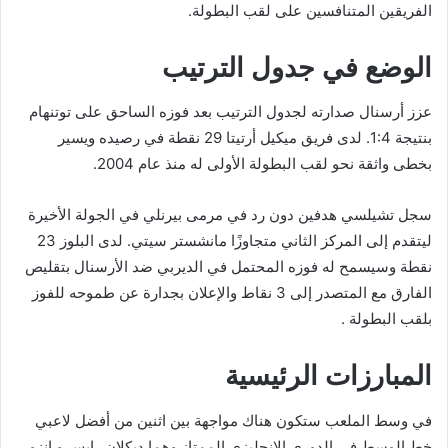
الفريقين المتنافسين على لقب البطولة.
الوضع في جدول الترتيب
عزز أرسنال صدارته لجدول الترتيب بعد فوزه الساحق على توتنهام
بنتيجة 1:4. لدى فريق ميكيل أرتيتا 29 نقطة في رصيده ويسير
بخطى واثقة نحو لقب البطولة الأولى له منذ عام 2004.
سجل تشيلسي هدفين دون رد في مرمى بيرنلي في الجولة الأخيرة
ليتقدم إلى المركز الثاني متجاوزًا مانشستر سيتي. لدى البلوز 23
نقطة وسيسمح له فوزه المحتمل في الديربي ضد الأرسنال بتقليص
الفارق مع المتصدر إلى 3 نقاط والإعلان بجدارة عن طموحه للفوز
بلقب البطولة .
المبارزات الرئيسية
في وسط الملعب ستكون هناك مواجهة بين اثنين من أفضل لاعبي
خط الوسط في الدوري الإنجليزي الممتاز وهما ديكلان رايس و إنزو