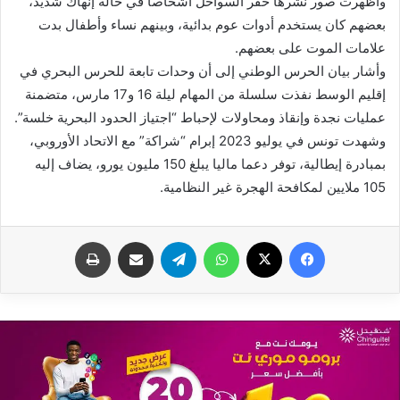
وأظهرت صور نشرها خفر السواحل أشخاصا في حالة إنهاك شديد،
بعضهم كان يستخدم أدوات عوم بدائية، وبينهم نساء وأطفال بدت
علامات الموت على بعضهم.
وأشار بيان الحرس الوطني إلى أن وحدات تابعة للحرس البحري في
إقليم الوسط نفذت سلسلة من المهام ليلة 16 و17 مارس، متضمنة
عمليات نجدة وإنقاذ ومحاولات لإحباط “اجتياز الحدود البحرية خلسة”.
وشهدت تونس في يوليو 2023 إبرام “شراكة” مع الاتحاد الأوروبي،
بمبادرة إيطالية، توفر دعما ماليا يبلغ 150 مليون يورو، يضاف إليه
105 ملايين لمكافحة الهجرة غير النظامية.
فيسبوك
X
واتساب
تيلقرام
مشاركة عبر البريد
طباعة