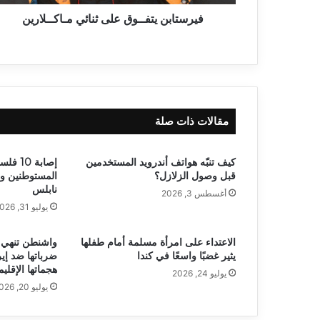
فيرستابن يتفــوق على ثنائي مـاكــلارين
مقالات ذات صلة
كيف تنبّه هواتف أندرويد المستخدمين
إصابة 0
قبل وصول الزلازل؟
المستوطنين و
نابلس
أغسطس 3, 2026
يوليو 31, 2026
الاعتداء على امرأة مسلمة أمام طفلها
واشنطن تنهي ا
يثير غضبًا واسعًا في كندا
ضرباتها ضد إي
هجماتها الإقليم
يوليو 24, 2026
يوليو 20, 2026