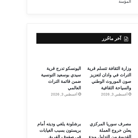
آخر ماحُرر
وزارة الثقافة تتسلم قرية
اليونسكو تدرج قرية
التراث في وادان لتعزيز
سيدي بوسعيد التونسية
صون الموروث الوطني
ضمن قائمة التراث
والسياحة الثقافية
العالمي
أغسطس 3, 2026
أغسطس 3, 2026
مصرف سوريا المركزي
برشلونة يلغي وديته أمام
يعلن خروج العملة
بريستون بسبب الغيابات
القديمة من التداول وبدء
في صفوف الفريق