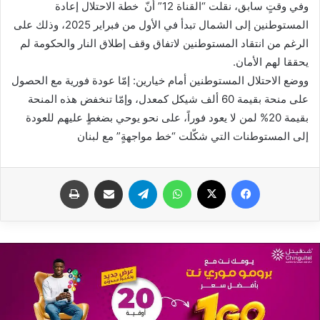
وفي وقتٍ سابق، نقلت “القناة 12” أنّ خطة الاحتلال إعادة
المستوطنين إلى الشمال تبدأ في الأول من فبراير 2025، وذلك على
الرغم من انتقاد المستوطنين لاتفاق وقف إطلاق النار والحكومة لم
يحققا لهم الأمان.
ووضع الاحتلال المستوطنين أمام خيارين: إمّا عودة فورية مع الحصول
على منحة بقيمة 60 ألف شيكل كمعدل، وإمّا تنخفض هذه المنحة
بقيمة 20% لمن لا يعود فوراً، على نحو يوحي بضغطٍ عليهم للعودة
إلى المستوطنات التي شكّلت “خط مواجهةٍ” مع لبنان
فيسبوك
X
واتساب
تيلقرام
مشاركة عبر البريد
طباعة