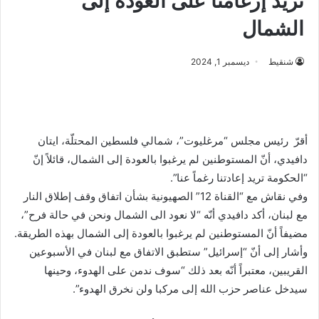
تريد إرغامنا على العودة إلى
الشمال
شنقيط
ديسمبر 1, 2024
أقرّ رئيس مجلس “مرغليوت”، شمالي فلسطين المحتلّة، ايتان
دافيدي، أنّ المستوطنين لم يرغبوا بالعودة إلى الشمال، قائلاً إنّ
“الحكومة تريد إعادتنا رغماً عنا”.
وفي نقاش مع “القناة 12” الصهيونية بشأن اتفاق وقف إطلاق النار
مع لبنان، أكد دافيدي أنّه “لا نعود الى الشمال ونحن في حالة فرح”،
مضيفاً أنّ المستوطنين لم يرغبوا بالعودة إلى الشمال بهذه الطريقة.
وأشار إلى أنّ “إسرائيل” ستطبق الاتفاق مع لبنان في الأسبوعين
القريبين، معتبراً أنّه بعد ذلك “سوف ندمن على الهدوء، وحينها
سيدخل عناصر حزب الله إلى مركبا ولن نخرق الهدوء”.